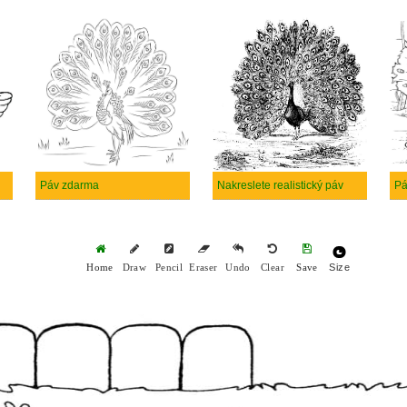
Páv zdarma
Nakreslete realistický páv
Pá
Size
Home
Draw
Pencil
Eraser
Undo
Clear
Save