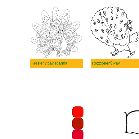
Kreslený páv zdarma
Rozzlobený Páv