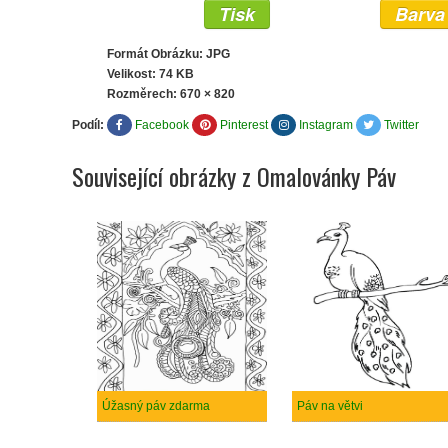
Tisk
Barva
Formát Obrázku: JPG
Velikost: 74 KB
Rozměrech:
670 × 820
Podíl:
Facebook
Pinterest
Instagram
Twitter
Související obrázky z Omalovánky Páv
Úžasný páv zdarma
Páv na větvi