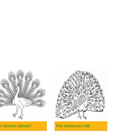
v zdarma základní
Páv zdarma pro dítě