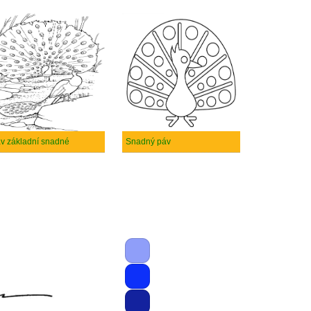
v základní snadné
Snadný páv