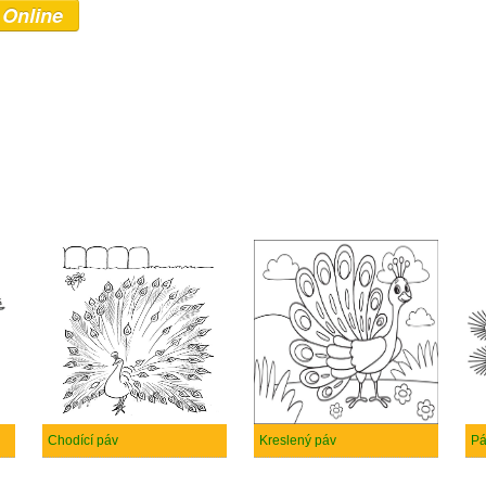
 Online
Chodící páv
Kreslený páv
Pá