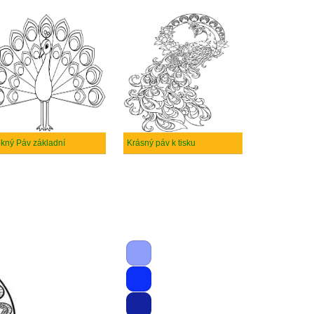
kný Páv základní
Krásný páv k tisku