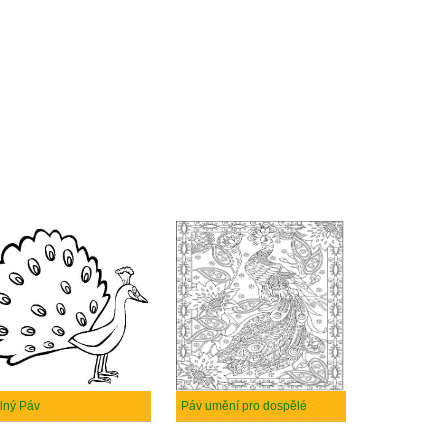
lný Páv
Páv umění pro dospělé