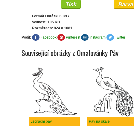
Tisk
Barva
Formát Obrázku: JPG
Velikost: 105 KB
Rozměrech:
824 × 1081
Podíl:
Facebook
Pinterest
Instagram
Twitter
Související obrázky z Omalovánky Páv
Legrační páv
Páv na skále