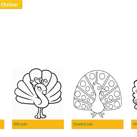
 Online
Milý páv
Snadný páv
Vo