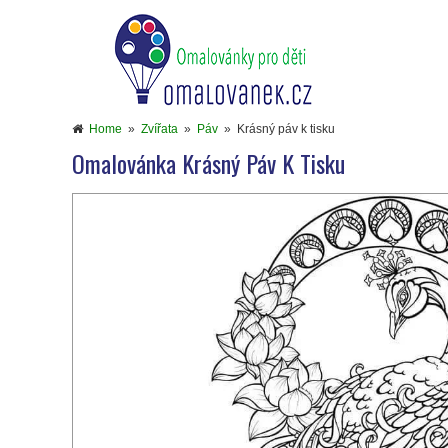
Home
»
Zvířata
»
Páv
»
Krásný páv k tisku
Omalovánka Krásný Páv K Tisku