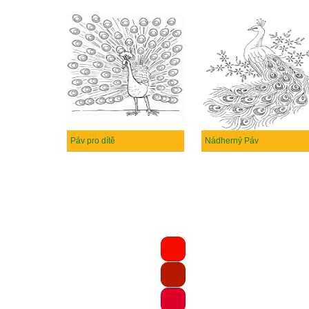
Páv pro dítě
Nádherný Páv