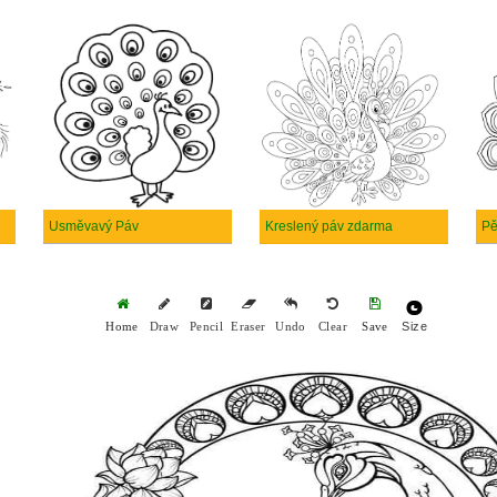
Usměvavý Páv
Kreslený páv zdarma
Pě
Size
Home
Draw
Pencil
Eraser
Undo
Clear
Save