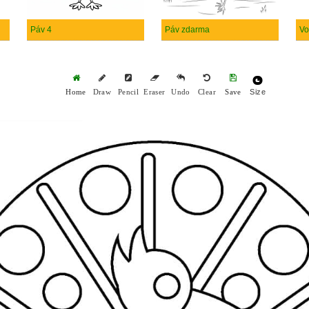
Páv 4
Páv zdarma
Vo
Size
Home
Draw
Pencil
Eraser
Undo
Clear
Save