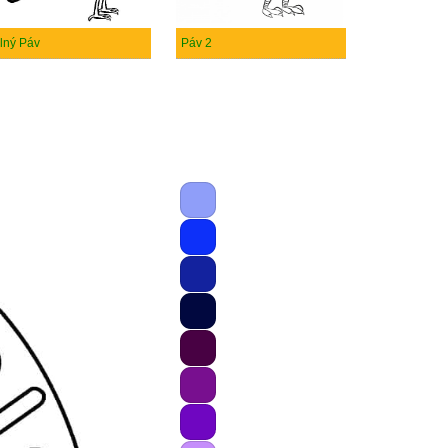
lný Páv
Páv 2