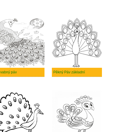
vabný páv
Pěkný Páv základní