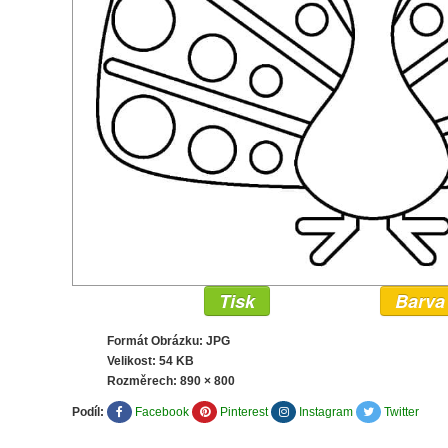
Tisk
Barva
Formát Obrázku: JPG
Velikost: 54 KB
Rozměrech:
890 × 800
Podíl:
Facebook
Pinterest
Instagram
Twitter