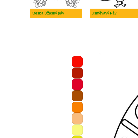
Kresba Úžasný páv
Usměvavý Páv