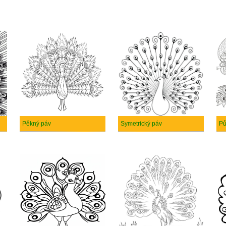
Pěkný páv
Symetrický páv
Pů