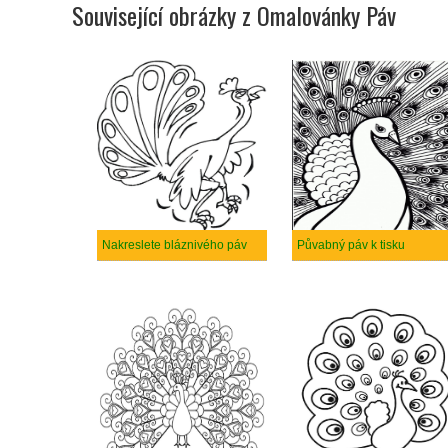
Související obrázky z Omalovánky Páv
Nakreslete bláznivého páv
Půvabný páv k tisku