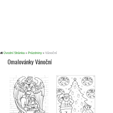
Úvodní Stránka
»
Prázdniny
»
Vánoční
Omalovánky Vánoční