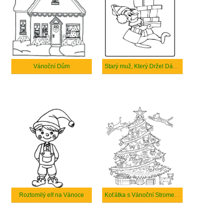
Vánoční Dům
Starý muž, Který Držel Dárkové Krabičky na Vánoce
Roztomilý elf na Vánoce
Koťátka s Vánoční Stromeček