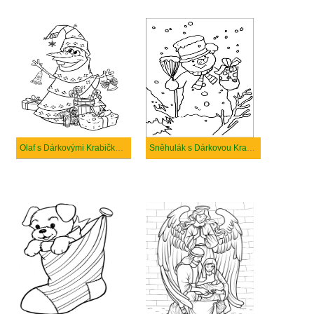
Olaf s Dárkovými Krabičkami na Vánoce
Sněhulák s Dárkovou Krabičkou