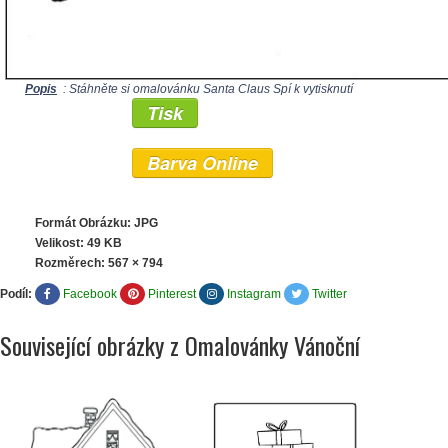
Popis
: Stáhněte si omalovánku Santa Claus Spí k vytisknutí
Tisk
Barva Online
Formát Obrázku: JPG
Velikost: 49 KB
Rozměrech:
567 × 794
Podíl:
Facebook
Pinterest
Instagram
Twitter
Související obrázky z Omalovánky Vánoční