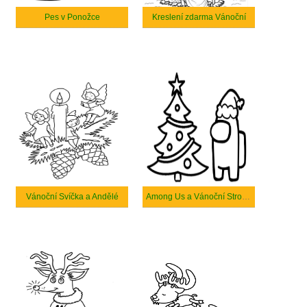
Pes v Ponožce
Kreslení zdarma Vánoční
Vánoční Svíčka a Andělé
Among Us a Vánoční Stromeček