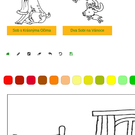
Sob s Krásnýma Očima
Dva Sobi na Vánoce
Home
Draw
Pencil
Eraser
Undo
Clear
Save