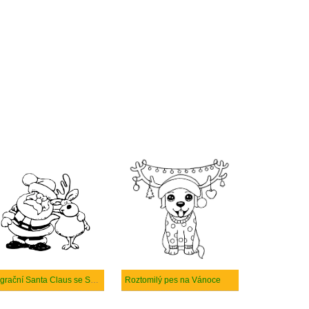
Legrační Santa Claus se Soby
Roztomilý pes na Vánoce