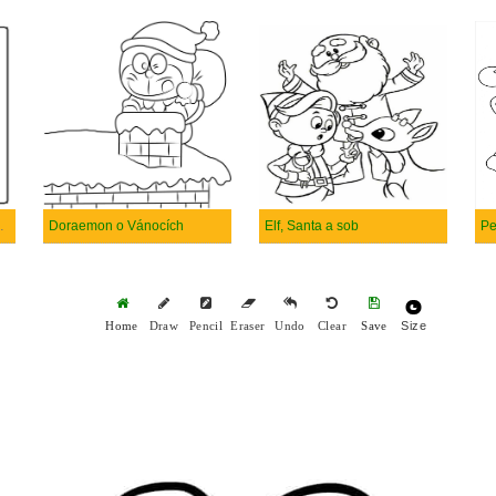
rabičky na Vánoce
Doraemon o Vánocích
Elf, Santa a sob
Size
Home
Draw
Pencil
Eraser
Undo
Clear
Save