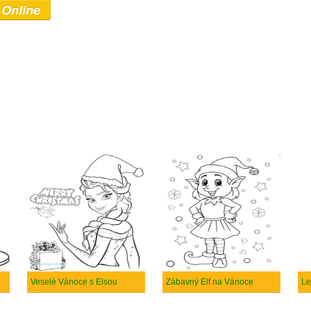
 Online
Veselé Vánoce s Elsou
Zábavný Elf na Vánoce