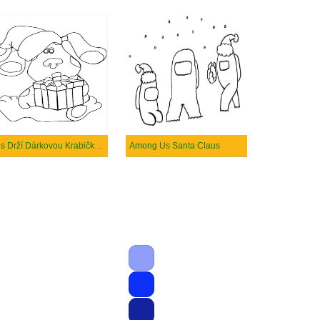
Pes Drží Dárkovou Krabičku na Vánoce
Among Us Santa Claus