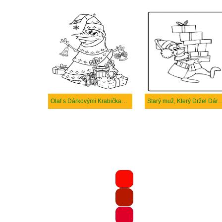
Olaf s Dárkovými Krabičkami na Vánoce
Starý muž, Který Držel Dárkové K