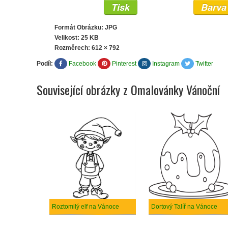
Tisk
Barva
Formát Obrázku: JPG
Velikost: 25 KB
Rozměrech:
612 × 792
Podíl:
Facebook
Pinterest
Instagram
Twitter
Související obrázky z Omalovánky Vánoční
Roztomilý elf na Vánoce
Dortový Talíř na Vánoce