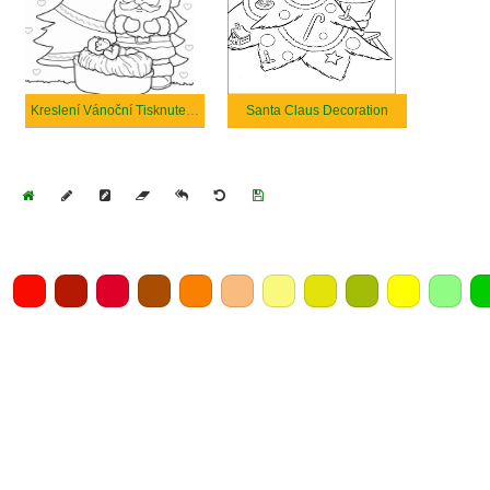
Kreslení Vánoční Tisknutelné
Santa Claus Decoration
Home
Draw
Pencil
Eraser
Undo
Clear
Save