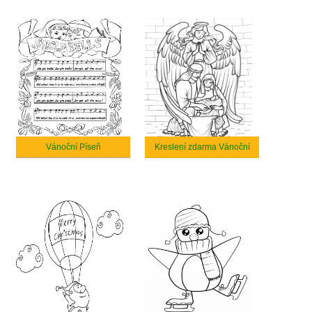
Vánoční Píseň
Kreslení zdarma Vánoční