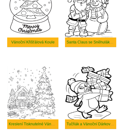
Vánoční Křišťálová Koule
Santa Claus se Sněhulákem
Kreslení Tisknutelné Vánoční
Tučňák a Vánoční Dárková Krabička