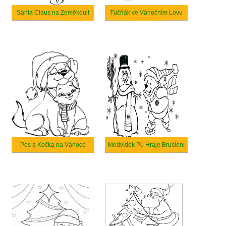
Santa Claus na Zeměkouli
Tučňák ve Vánočním Lovu
Pes a Kočka na Vánoce
Medvídek Pú Hraje Bruslení