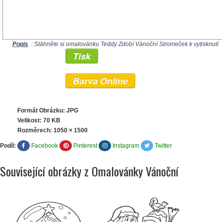
Popis
: Stáhněte si omalovánku Teddy Zdobí Vánoční Stromeček k vytisknutí
Tisk
Barva Online
Formát Obrázku: JPG
Velikost: 70 KB
Rozměrech:
1050 × 1500
Podíl:
Facebook
Pinterest
Instagram
Twitter
Související obrázky z Omalovánky Vánoční