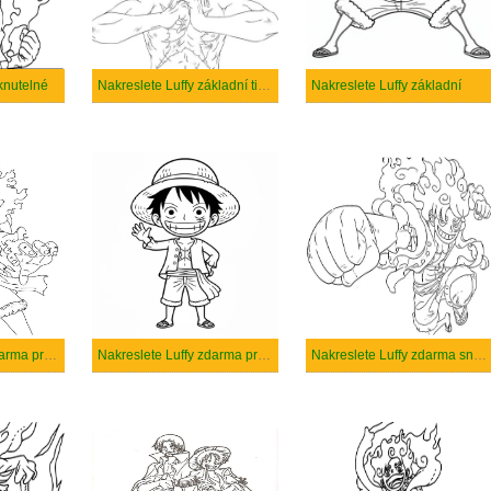
sknutelné
Nakreslete Luffy základní tisknutelné
Nakreslete Luffy základní
Nakreslete Luffy zdarma prostý tisknutelné
Nakreslete Luffy zdarma prostý
Nakreslete Luffy zdarma snadný tisknutelné