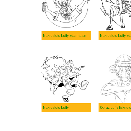
Nakreslete Luffy zdarma snadný
Nakreslete Luffy
Obraz Luffy tisknut