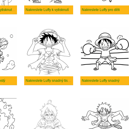
Nakreslete Luffy k vytisknutí zdarma
Nakreslete Luffy k vytisknutí
Nakreslete Luffy pro děti
ostý
Nakreslete Luffy snadný tisknutelné
Nakreslete Luffy snadný