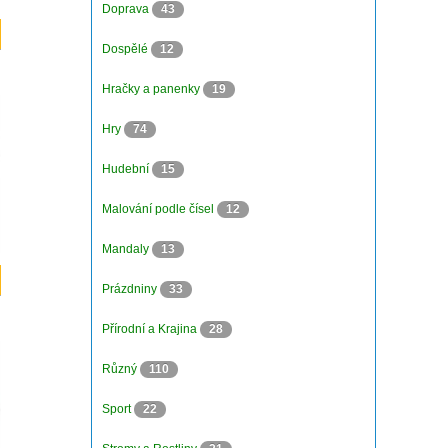
Doprava
43
Dospělé
12
Hračky a panenky
19
Hry
74
Hudební
15
Malování podle čísel
12
Mandaly
13
Prázdniny
33
Přírodní a Krajina
28
Různý
110
Sport
22