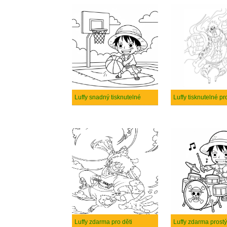
Luffy snadný tisknutelné
Luffy tisknutelné pr
Luffy zdarma pro děti