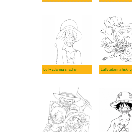
Luffy zdarma snadný