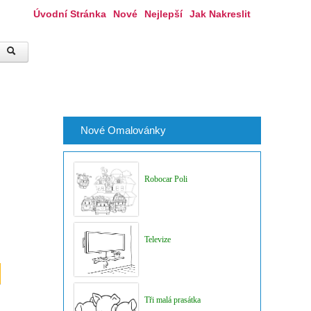
Úvodní Stránka
Nové
Nejlepší
Jak Nakreslit
Nové Omalovánky
Robocar Poli
Televize
Tři malá prasátka