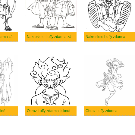
Nakreslete Luffy zdarma základní tisknutelné
Nakreslete Luffy zdarma základní
Nakreslete Luffy zdarma
elné
Obraz Luffy zdarma tisknutelné
Obraz Luffy zdarma