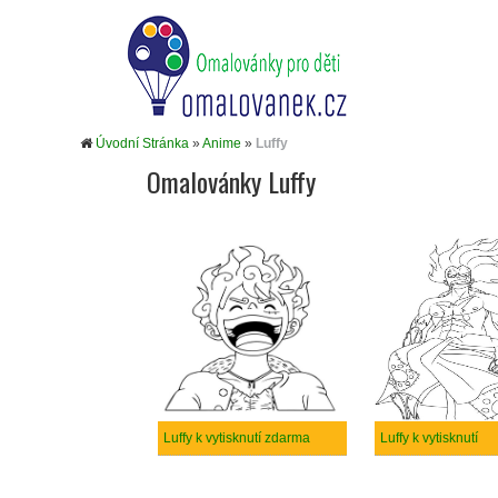
Úvodní Stránka
»
Anime
»
Luffy
Omalovánky Luffy
Luffy k vytisknutí zdarma
Luffy k vytisknutí