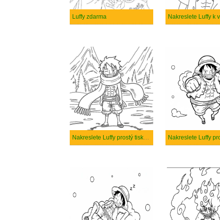
Luffy zdarma
Nakreslete Luffy prostý tisknutelné
Nakreslete Luffy pr