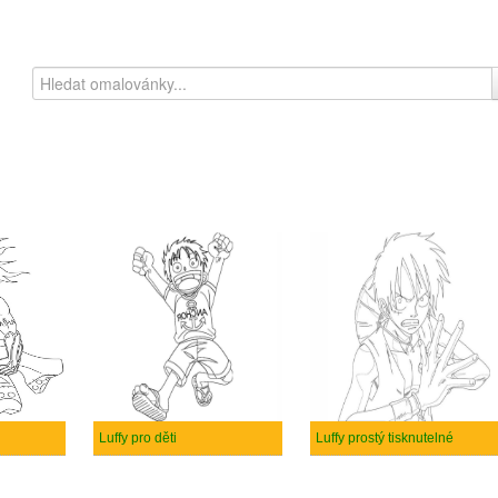
Luffy pro děti
Luffy prostý tisknutelné