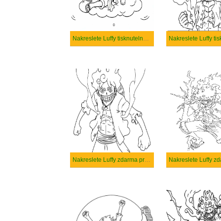
Nakreslete Luffy tisknutelné pro děti
Nakreslete Luffy ti
Nakreslete Luffy zdarma pro děti