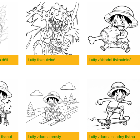
o děti
Luffy tisknutelné
Luffy základní tisknutelné
Luffy zdarma prostý tisknutelné
Luffy zdarma prostý
Luffy zdarma snadný tisknutelné