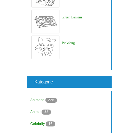
Green Lantern
Pinkfong
Kategorie
Animace
226
Anime
33
Celebrity
16