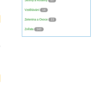
Stromy a Rostliny
21
Vzdělávání
14
Zelenina a Ovoce
33
Zvířata
143