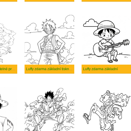
Luffy zdarma tisknutelné pro děti
Luffy zdarma základní tisknutelné
Luffy zdarma základní