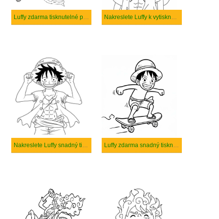
Luffy zdarma tisknutelné pro děti
Nakreslete Luffy k vytisknutí zdarma
Nakreslete Luffy snadný tisknutelné
Luffy zdarma snadný tisknutelné