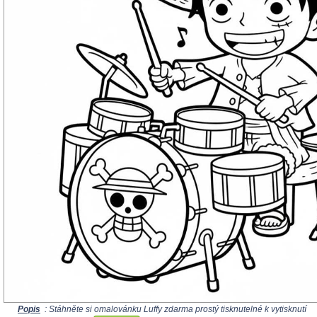
Popis
: Stáhněte si omalovánku Luffy zdarma prostý tisknutelné k vytisknutí