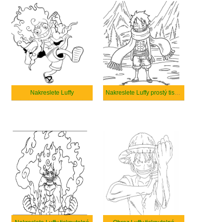
Nakreslete Luffy
Nakreslete Luffy prostý tisknutelné