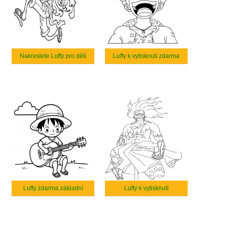
Nakreslete Luffy pro děti
Luffy k vytisknutí zdarma
Luffy zdarma základní
Luffy k vytisknutí