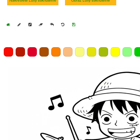
Nakreslete Luffy tisknutelné
Obraz Luffy tisknutelné
Home
Draw
Pencil
Eraser
Undo
Clear
Save