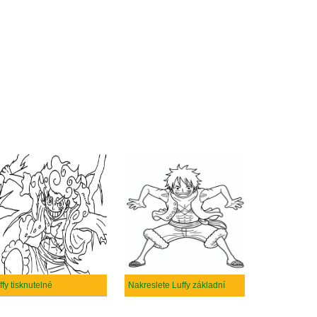
ffy tisknutelné
Nakreslete Luffy základní