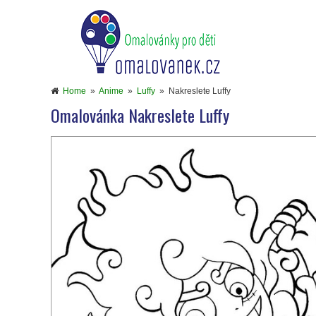
Home
»
Anime
»
Luffy
»
Nakreslete Luffy
Omalovánka Nakreslete Luffy