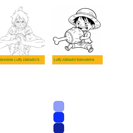
Nakreslete Luffy základní tisknutelné
Luffy základní tisknutelné