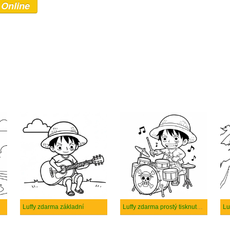
 Online
Luffy zdarma základní
Luffy zdarma prostý tisknutelné
Lu