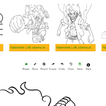
Nakreslete Luffy zdarma snadný tisknutelné
Nakreslete Luffy zdarma pro děti
Size
Home
Draw
Pencil
Eraser
Undo
Clear
Save