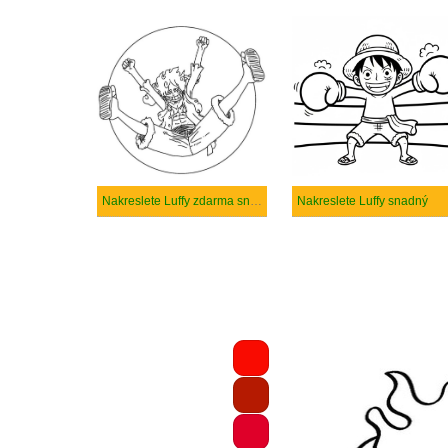
Nakreslete Luffy zdarma snadný
Nakreslete Luffy snadný