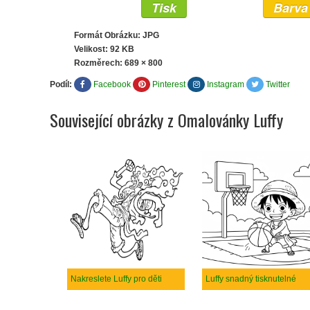
Tisk
Barva
Formát Obrázku: JPG
Velikost: 92 KB
Rozměrech:
689 × 800
Podíl:
Facebook
Pinterest
Instagram
Twitter
Související obrázky z Omalovánky Luffy
Nakreslete Luffy pro děti
Luffy snadný tisknutelné