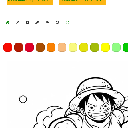
Nakreslete Luffy zdarma základní tisknutelné
Nakreslete Luffy zdarma snadný tisknutelné
Home
Draw
Pencil
Eraser
Undo
Clear
Save