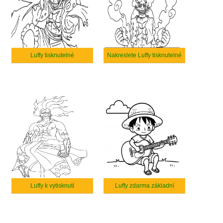
Luffy tisknutelné
Nakreslete Luffy tisknutelné
Luffy k vytisknutí
Luffy zdarma základní