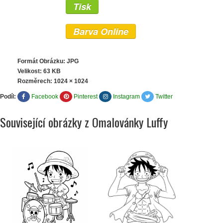
Tisk
Barva Online
Formát Obrázku: JPG
Velikost: 63 KB
Rozměrech:
1024 × 1024
Podíl:
Facebook
Pinterest
Instagram
Twitter
Související obrázky z Omalovánky Luffy