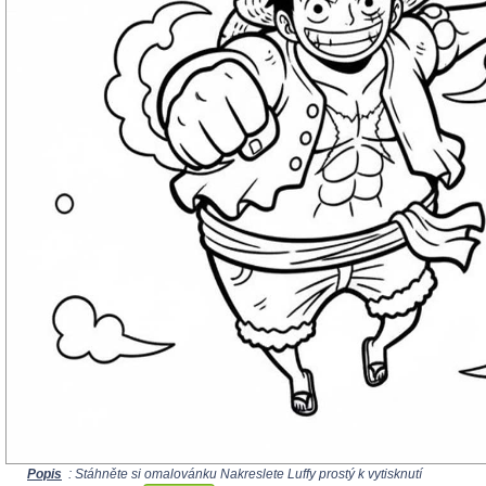
Popis
: Stáhněte si omalovánku Nakreslete Luffy prostý k vytisknutí