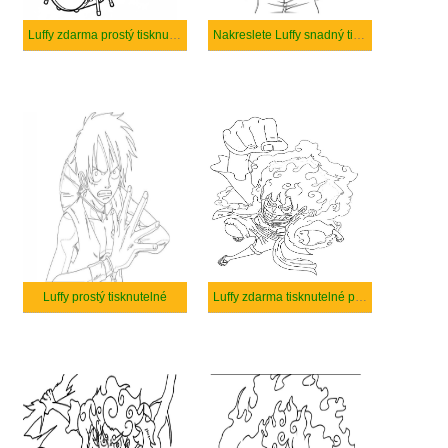
Luffy zdarma prostý tisknutelné
Nakreslete Luffy snadný tisknutelné
Luffy prostý tisknutelné
Luffy zdarma tisknutelné pro děti