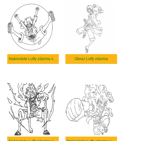
Nakreslete Luffy zdarma snadný
Obraz Luffy zdarma