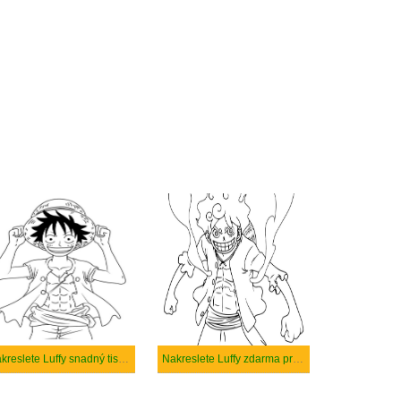
Nakreslete Luffy snadný tisknutelné
Nakreslete Luffy zdarma pro děti