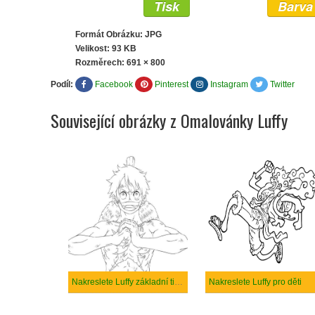
Tisk
Barva
Formát Obrázku: JPG
Velikost: 93 KB
Rozměrech:
691 × 800
Podíl:
Facebook
Pinterest
Instagram
Twitter
Související obrázky z Omalovánky Luffy
Nakreslete Luffy základní tisknutelné
Nakreslete Luffy pro děti