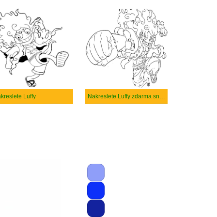
kreslete Luffy
Nakreslete Luffy zdarma snadný tisknutelné