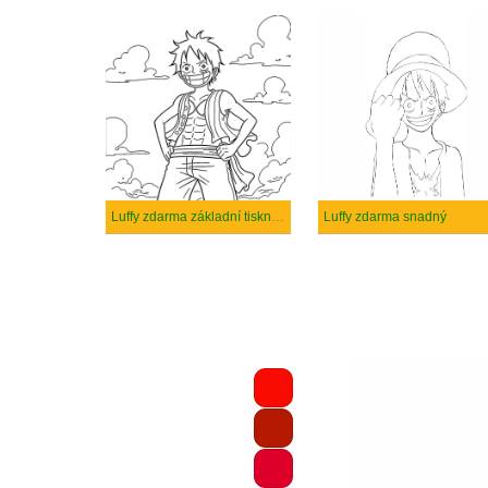
Luffy zdarma základní tisknutelné
Luffy zdarma snadný