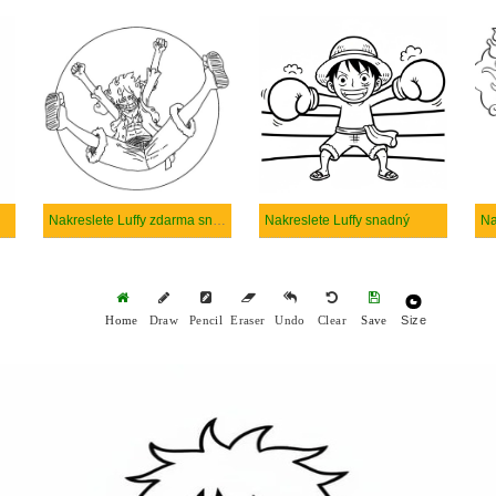
Nakreslete Luffy zdarma snadný
Nakreslete Luffy snadný
Na
Size
Home
Draw
Pencil
Eraser
Undo
Clear
Save