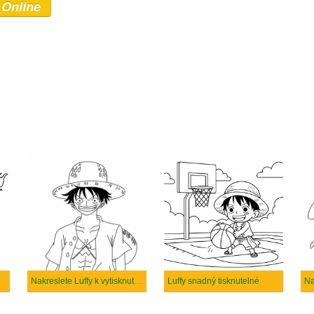
 Online
Nakreslete Luffy k vytisknutí zdarma
Luffy snadný tisknutelné