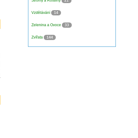
Stromy a Rostliny
21
Vzdělávání
14
Zelenina a Ovoce
33
Zvířata
144