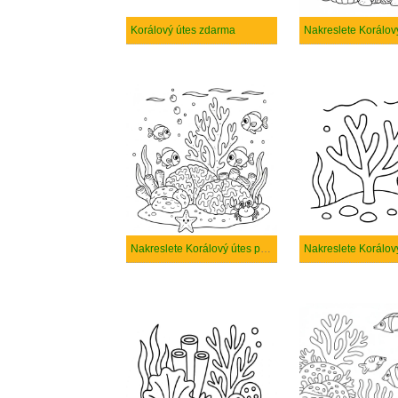
Korálový útes zdarma
Nakreslete Korálový útes prostý tisknutelné