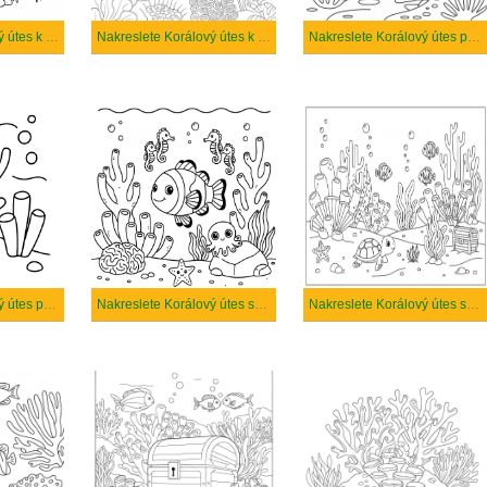
Nakreslete Korálový útes k vytisknutí zdarma
Nakreslete Korálový útes k vytisknutí
Nakreslete Korálový útes pro děti
Nakreslete Korálový útes prostý
Nakreslete Korálový útes snadný tisknutelné
Nakreslete Korálový útes snadný