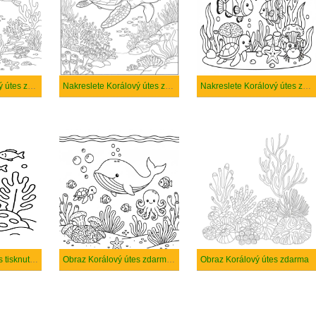
Nakreslete Korálový útes zdarma základní tisknutelné
Nakreslete Korálový útes zdarma základní
Nakreslete Korálový útes zdarma
Obraz Korálový útes tisknutelné
Obraz Korálový útes zdarma tisknutelné
Obraz Korálový útes zdarma