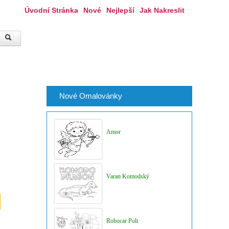
Úvodní Stránka
Nové
Nejlepší
Jak Nakreslit
Nové Omalovánky
Amor
Varan Komodský
Robocar Poli