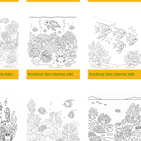
Korálový útes zdarma tisknutelné pro děti
Korálový útes zdarma základní tisknutelné
Korálový útes zdarma základní