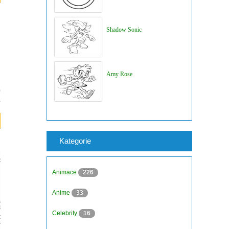
Shadow Sonic
Amy Rose
Kategorie
Animace
226
Anime
33
Celebrity
16