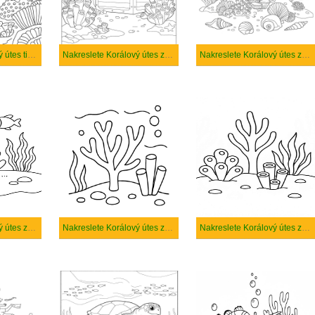
Nakreslete Korálový útes tisknutelné
Nakreslete Korálový útes základní tisknutelné
Nakreslete Korálový útes základní
Nakreslete Korálový útes zdarma prostý tisknutelné
Nakreslete Korálový útes zdarma prostý
Nakreslete Korálový útes zdarma snadný tisknutelné