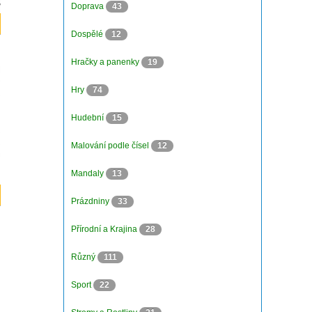
Doprava
43
Dospělé
12
Hračky a panenky
19
Hry
74
Hudební
15
Malování podle čísel
12
Mandaly
13
Prázdniny
33
Přírodní a Krajina
28
Různý
111
Sport
22