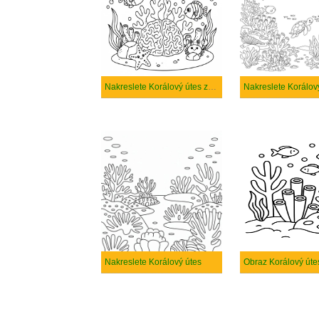
Nakreslete Korálový útes zdarma snadný
Nakreslete Korálový útes