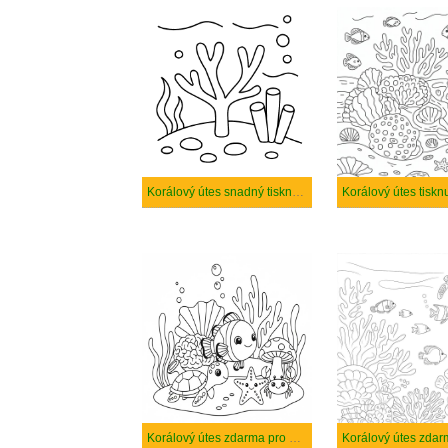
Korálový útes snadný tisknutelné
Korálový útes zdarma pro děti