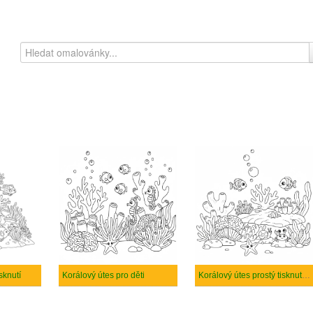
sknutí
Korálový útes pro děti
Korálový útes prostý tisknutelné