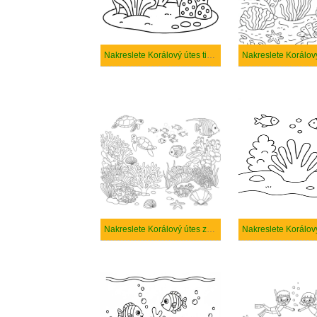
Nakreslete Korálový útes tisknutelné pro děti
Nakreslete Korálový útes zdarma pro děti