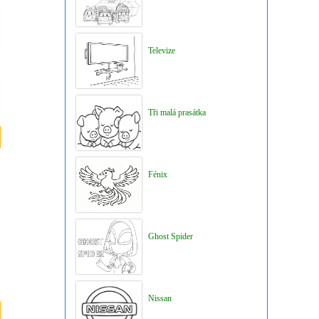
Televize
Tři malá prasátka
Fénix
Ghost Spider
Nissan