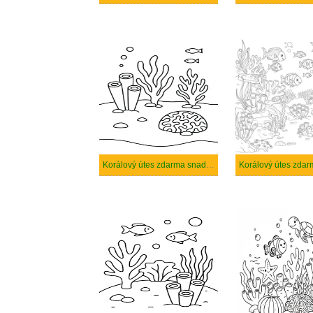
Korálový útes zdarma snadný