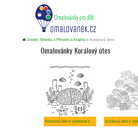
Úvodní Stránka
»
Přírodní a Krajina
»
Korálový útes
Omalovánky Korálový útes
Korálový útes k vytisknutí zdarma
Korálový útes k vyti