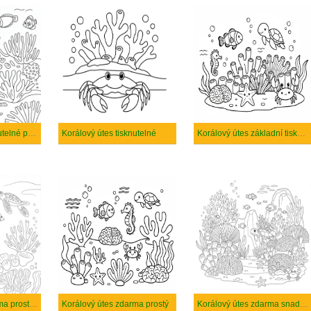
Korálový útes tisknutelné pro děti
Korálový útes tisknutelné
Korálový útes základní tisknutelné
Korálový útes zdarma prostý tisknutelné
Korálový útes zdarma prostý
Korálový útes zdarma snadný tisknutelné