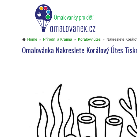
Home
»
Přírodní a Krajina
»
Korálový útes
»
Nakreslete Korálov
Omalovánka Nakreslete Korálový Útes Tiskn