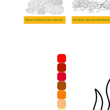
Obraz Korálový útes zdarma
Korálový