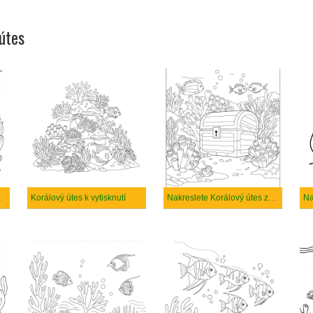
útes
ní tisknutelné
Korálový útes k vytisknutí
Nakreslete Korálový útes základní tisknutelné