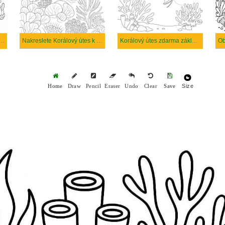
 útes prostý tisknutelné
Nakreslete Korálový útes k vytisknutí
Korálový útes zdarma základní
Size
Home
Draw
Pencil
Eraser
Undo
Clear
Save