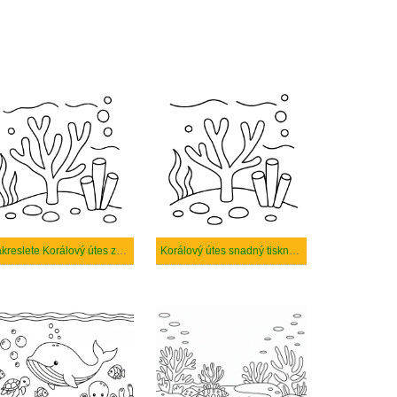
Nakreslete Korálový útes zdarma prostý
Korálový útes snadný tisknutelné