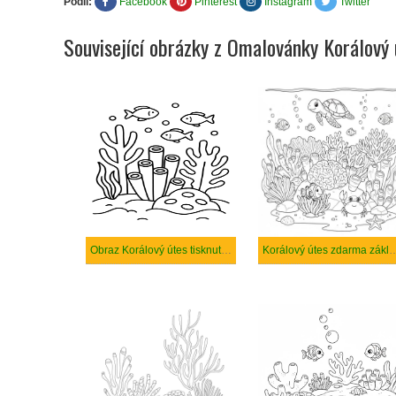
Podíl:
Facebook
Pinterest
Instagram
Twitter
Související obrázky z Omalovánky Korálový 
Obraz Korálový útes tisknutelné
Korálový útes zdarma základ