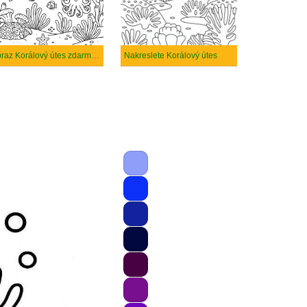
Obraz Korálový útes zdarma tisknutelné
Nakreslete Korálový útes