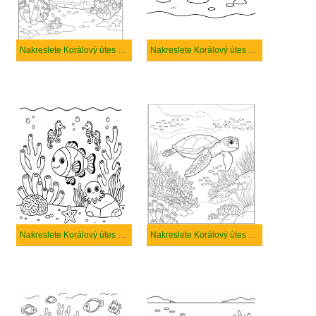
Nakreslete Korálový útes základní tisknutelné
Nakreslete Korálový útes zdarma prostý tisknutelné
Nakreslete Korálový útes snadný tisknutelné
Nakreslete Korálový útes zdarma základní