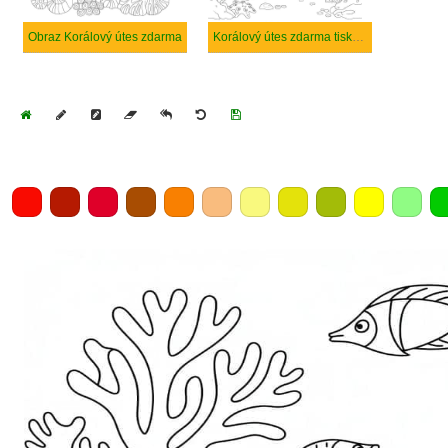
Obraz Korálový útes zdarma
Korálový útes zdarma tisknutelné pro děti
Home
Draw
Pencil
Eraser
Undo
Clear
Save