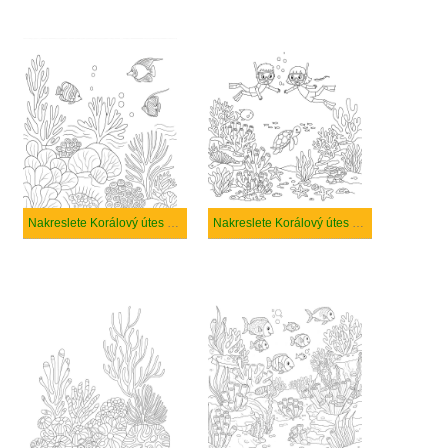
Nakreslete Korálový útes k vytisknutí
Nakreslete Korálový útes zdarma základní tisknutelné