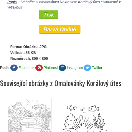
Popis
: Stáhněte si omalovánku Nakreslete Korálový útes tisknutelné k
vytisknutí
Tisk
Barva Online
Formát Obrázku: JPG
Velikost: 88 KB
Rozměrech:
800 × 800
Podíl:
Facebook
Pinterest
Instagram
Twitter
Související obrázky z Omalovánky Korálový útes