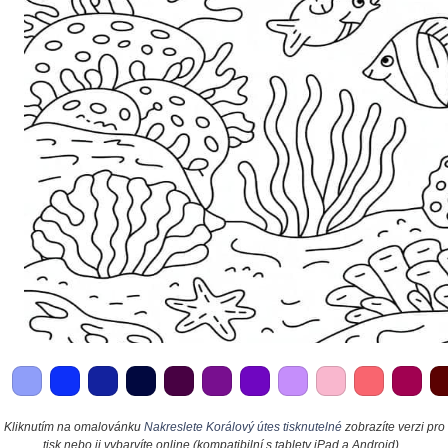
Kliknutím na omalovánku
Nakreslete Korálový útes tisknutelné
zobrazíte verzi pro
tisk nebo ji vybarvíte online (kompatibilní s tablety iPad a Android).