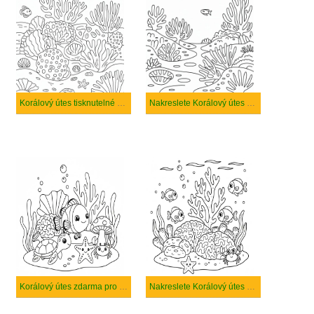
Korálový útes tisknutelné pro děti
Nakreslete Korálový útes pro děti
Korálový útes zdarma pro děti
Nakreslete Korálový útes prostý tisknutelné