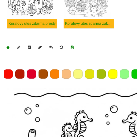
Korálový útes zdarma prostý
Korálový útes zdarma základní tisknutelné
Home
Draw
Pencil
Eraser
Undo
Clear
Save