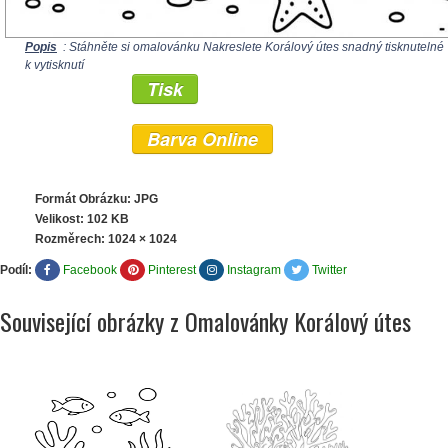
Popis
: Stáhněte si omalovánku Nakreslete Korálový útes snadný tisknutelné
k vytisknutí
Tisk
Barva Online
Formát Obrázku: JPG
Velikost: 102 KB
Rozměrech:
1024 × 1024
Podíl:
Facebook
Pinterest
Instagram
Twitter
Související obrázky z Omalovánky Korálový útes