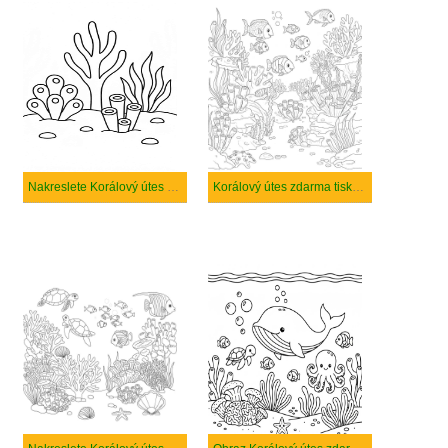
Nakreslete Korálový útes zdarma snadný tisknutelné
Korálový útes zdarma tisknutelné pro děti