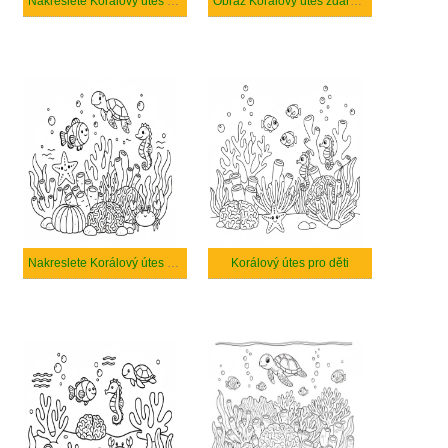
Nakreslete Korálový útes zdarma pro děti
Obraz Korálový útes zdarma tisknutelné
Nakreslete Korálový útes k vytisknutí zdarma
Korálový útes pro děti