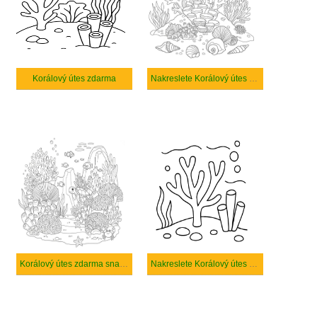
Korálový útes zdarma
Nakreslete Korálový útes základní
Korálový útes zdarma snadný tisknutelné
Nakreslete Korálový útes zdarma prostý