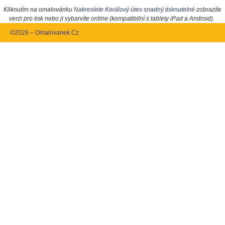
Kliknutím na omalovánku
Nakreslete Korálový útes snadný tisknutelné
zobrazíte
verzi pro tisk nebo ji vybarvíte online (kompatibilní s tablety iPad a Android).
©2026 – Omalovanek.Cz