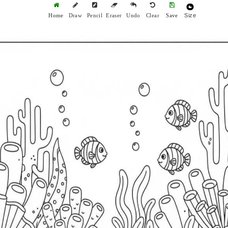
Size
Home
Draw
Pencil
Eraser
Undo
Clear
Save