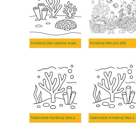
Korálový útes zdarma snadný
Korálový útes pro děti
Nakreslete Korálový útes prostý
Nakreslete Korálový