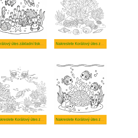
Korálový útes základní tisknutelné
Nakreslete Korálový útes základní
Nakreslete Korálový útes zdarma základní tisknutelné
Nakreslete Korálový útes zdarma snadný