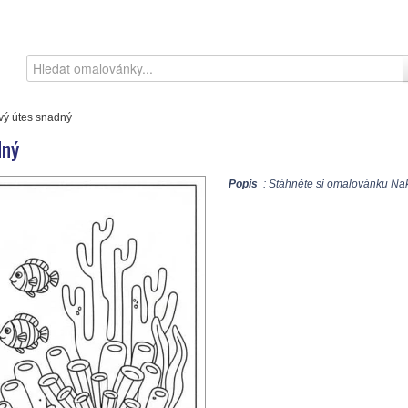
vý útes snadný
dný
Popis
: Stáhněte si omalovánku Nakr