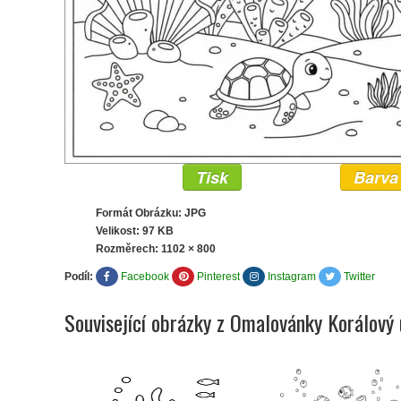
Tisk
Barva
Formát Obrázku: JPG
Velikost: 97 KB
Rozměrech:
1102 × 800
Podíl:
Facebook
Pinterest
Instagram
Twitter
Související obrázky z Omalovánky Korálový 