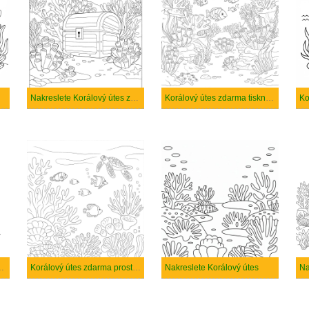
Nakreslete Korálový útes základní tisknutelné
Korálový útes zdarma tisknutelné pro děti
 útes zdarma prostý
Korálový útes zdarma prostý tisknutelné
Nakreslete Korálový útes