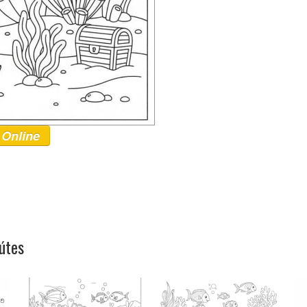
 Online
útes