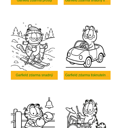
Garfield zdarma prostý
Garfield zdarma snadný tisknutelné
Garfield zdarma snadný
Garfield zdarma tisknutelné pro děti