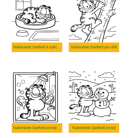
Nakreslete Garfield k vytisknutí
Nakreslete Garfield pro děti
Nakreslete Garfield prostý tisknutelné
Nakreslete Garfield prostý