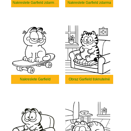
Nakreslete Garfield zdarma základní
Nakreslete Garfield zdarma
Nakreslete Garfield
Obraz Garfield tisknutelné