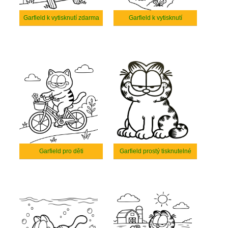
Garfield k vytisknutí zdarma
Garfield k vytisknutí
Garfield pro děti
Garfield prostý tisknutelné