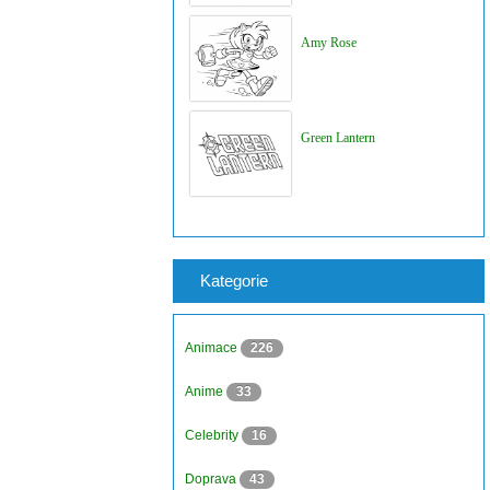
Amy Rose
Green Lantern
Kategorie
Animace
226
Anime
33
Celebrity
16
Doprava
43