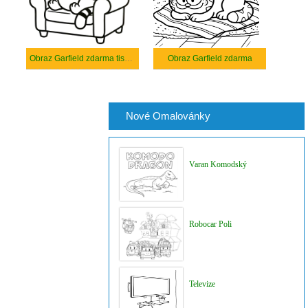
Obraz Garfield zdarma tisknutelné
Obraz Garfield zdarma
Nové Omalovánky
Varan Komodský
Robocar Poli
Televize