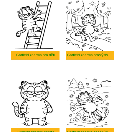
Garfield zdarma pro děti
Garfield zdarma prostý tisknutelné