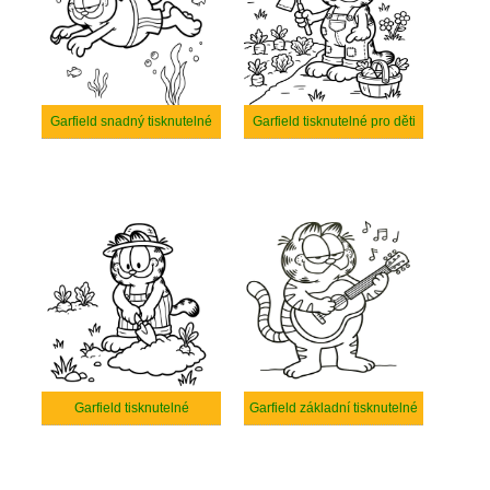
Garfield snadný tisknutelné
Garfield tisknutelné pro děti
Garfield tisknutelné
Garfield základní tisknutelné