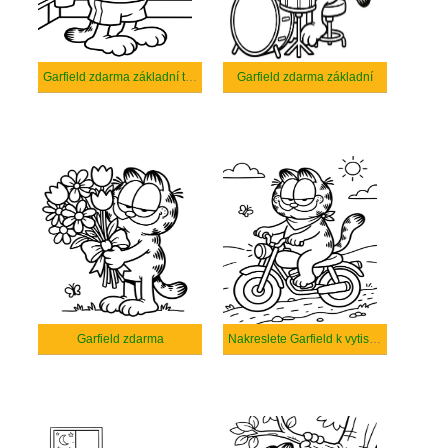
Garfield zdarma základní tisknutelné
Garfield zdarma základní
Garfield zdarma
Nakreslete Garfield k vytisknutí zdarma