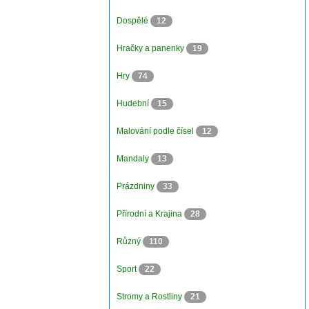
Dospělé
12
Hračky a panenky
19
Hry
74
Hudební
15
Malování podle čísel
12
Mandaly
13
Prázdniny
33
Přírodní a Krajina
28
Různý
110
Sport
22
Stromy a Rostliny
21