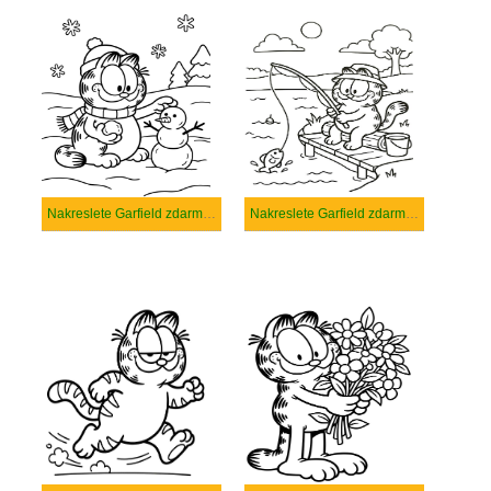
Nakreslete Garfield zdarma snadný
Nakreslete Garfield zdarma základní tisknutelné