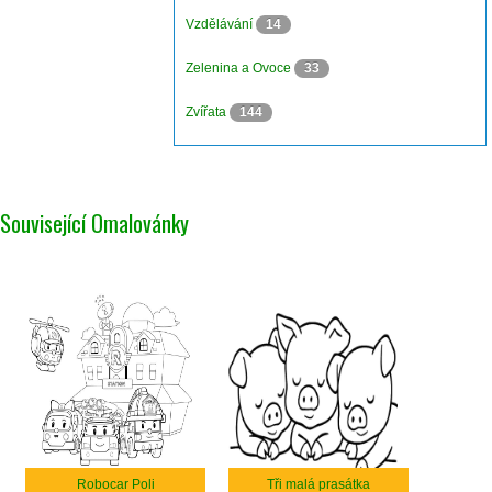
Vzdělávání
14
Zelenina a Ovoce
33
Zvířata
144
Související Omalovánky
Robocar Poli
Tři malá prasátka