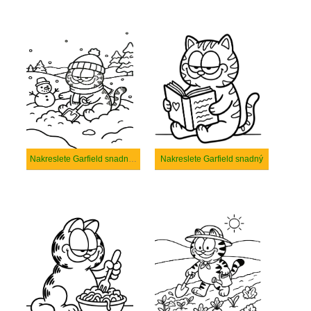
Nakreslete Garfield snadný tisknutelné
Nakreslete Garfield snadný