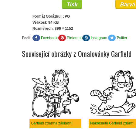
Tisk
Barva
Formát Obrázku: JPG
Velikost: 94 KB
Rozměrech:
896 × 1152
Podíl:
Facebook
Pinterest
Instagram
Twitter
Související obrázky z Omalovánky Garfield
Garfield zdarma základní
Nakreslete Garfield zdarma