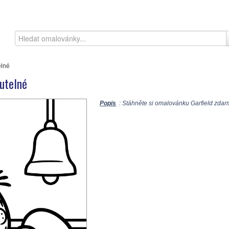
elné
utelné
Popis
: Stáhněte si omalovánku Garfield zdarm