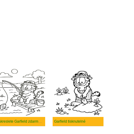
Nakreslete Garfield zdarma základní tisknutelné
Garfield tisknutelné