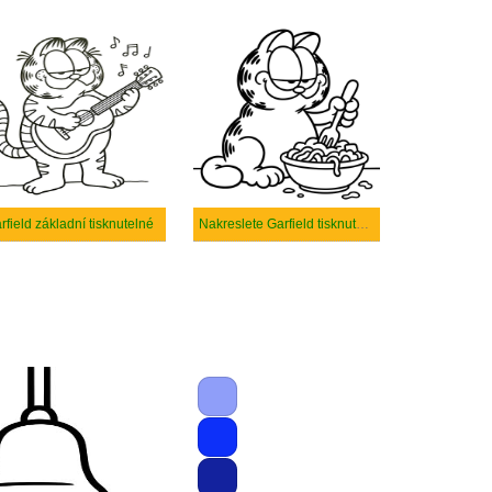
rfield základní tisknutelné
Nakreslete Garfield tisknutelné pro děti