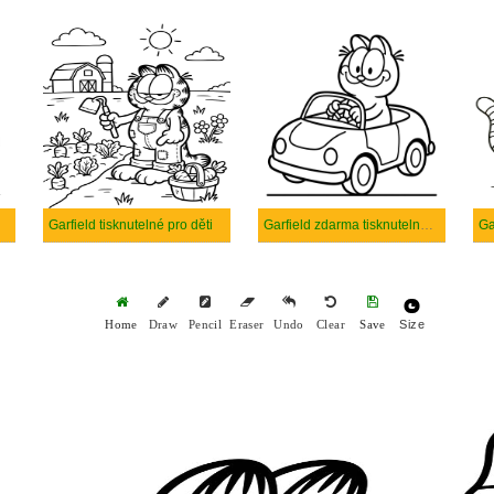
Garfield tisknutelné pro děti
Garfield zdarma tisknutelné pro děti
Ga
Size
Home
Draw
Pencil
Eraser
Undo
Clear
Save