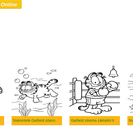
 Online
 základní
Nakreslete Garfield zdarma prostý tisknutelné
Garfield zdarma základní tisknutelné