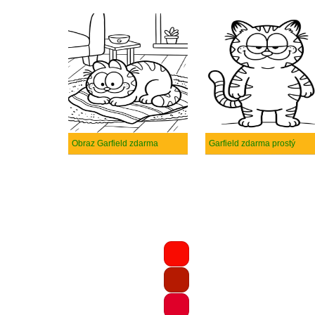
Obraz Garfield zdarma
Garfield zdarma prostý