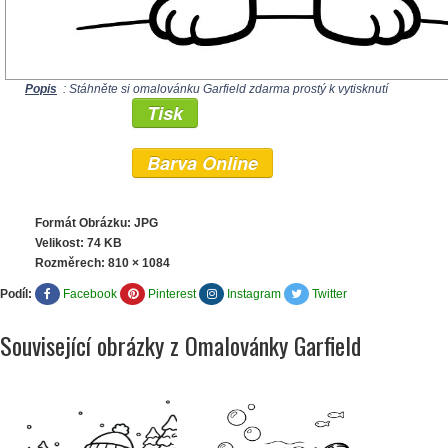
Popis
: Stáhněte si omalovánku Garfield zdarma prostý k vytisknutí
Tisk
Barva Online
Formát Obrázku: JPG
Velikost: 74 KB
Rozměrech:
810 × 1084
Podíl:
Facebook
Pinterest
Instagram
Twitter
Související obrázky z Omalovánky Garfield