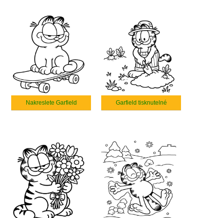
Nakreslete Garfield
Garfield tisknutelné