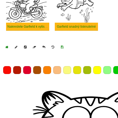
Nakreslete Garfield k vytisknutí zdarma
Garfield snadný tisknutelné
Home
Draw
Pencil
Eraser
Undo
Clear
Save