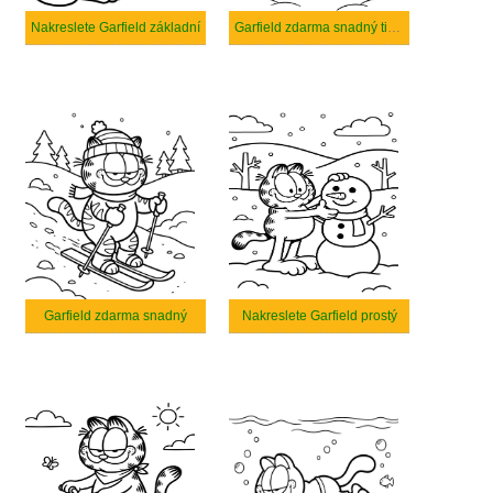
Nakreslete Garfield základní
Garfield zdarma snadný tisknutelné
Garfield zdarma snadný
Nakreslete Garfield prostý