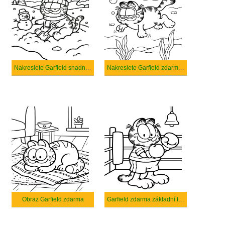
Nakreslete Garfield snadný tisknutelné
Nakreslete Garfield zdarma prostý tisknutelné
Obraz Garfield zdarma
Garfield zdarma základní tisknutelné