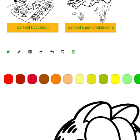
Garfield k vytisknutí
Garfield snadný tisknutelné
Home
Draw
Pencil
Eraser
Undo
Clear
Save