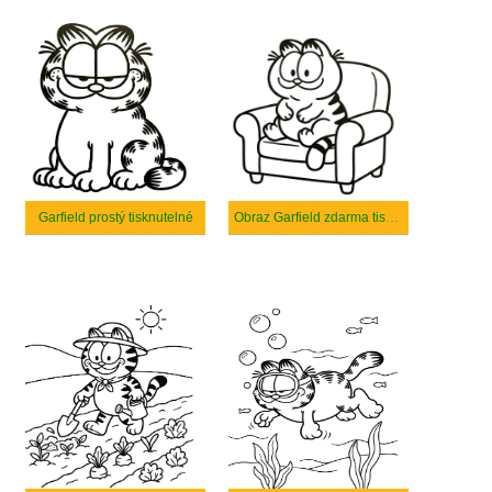
Garfield prostý tisknutelné
Obraz Garfield zdarma tisknutelné