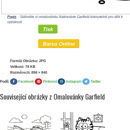
Popis
: Stáhněte si omalovánku Nakreslete Garfield tisknutelné pro děti k
vytisknutí
Tisk
Barva Online
Formát Obrázku: JPG
Velikost: 78 KB
Rozměrech:
896 × 940
Podíl:
Facebook
Pinterest
Instagram
Twitter
Související obrázky z Omalovánky Garfield