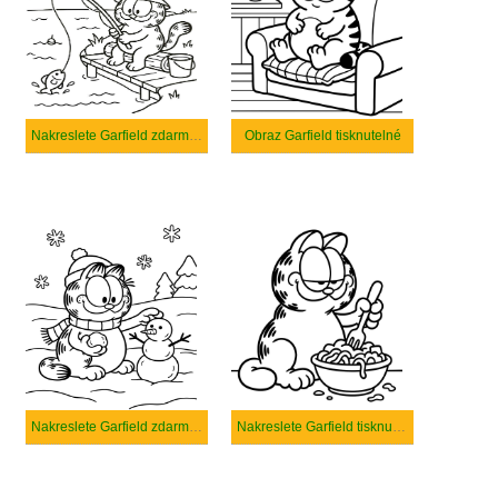
Nakreslete Garfield zdarma základní tisknutelné
Obraz Garfield tisknutelné
Nakreslete Garfield zdarma snadný
Nakreslete Garfield tisknutelné pro děti