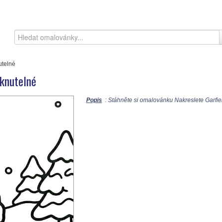
utelné
knutelné
Popis
: Stáhněte si omalovánku Nakreslete Garfiel