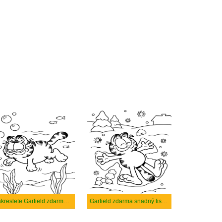
Nakreslete Garfield zdarma prostý tisknutelné
Garfield zdarma snadný tisknutelné