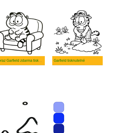
Obraz Garfield zdarma tisknutelné
Garfield tisknutelné