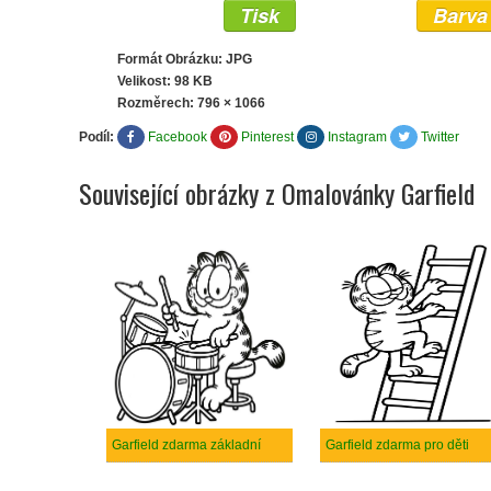
Tisk
Barva
Formát Obrázku: JPG
Velikost: 98 KB
Rozměrech:
796 × 1066
Podíl:
Facebook
Pinterest
Instagram
Twitter
Související obrázky z Omalovánky Garfield
Garfield zdarma základní
Garfield zdarma pro děti