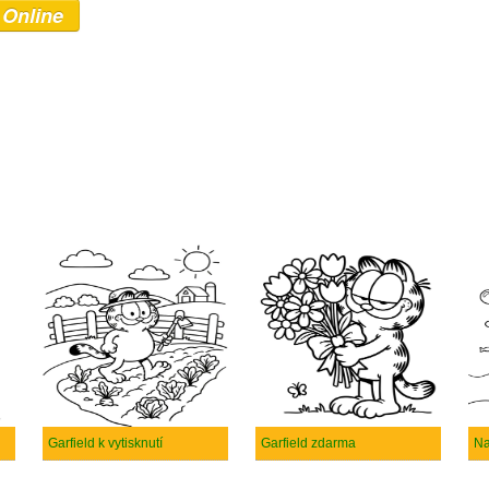
 Online
Garfield k vytisknutí
Garfield zdarma