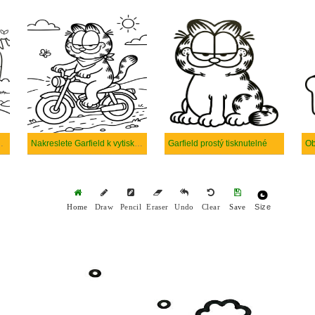
stý tisknutelné
Nakreslete Garfield k vytisknutí zdarma
Garfield prostý tisknutelné
Size
Home
Draw
Pencil
Eraser
Undo
Clear
Save