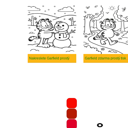
Nakreslete Garfield prostý
Garfield zdarma pro