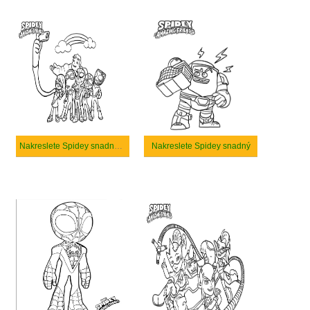
Nakreslete Spidey snadný tisknutelné
Nakreslete Spidey snadný