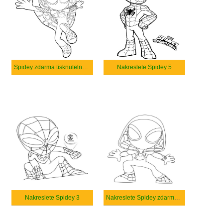
Spidey zdarma tisknutelné pro děti
Nakreslete Spidey 5
Nakreslete Spidey 3
Nakreslete Spidey zdarma snadný