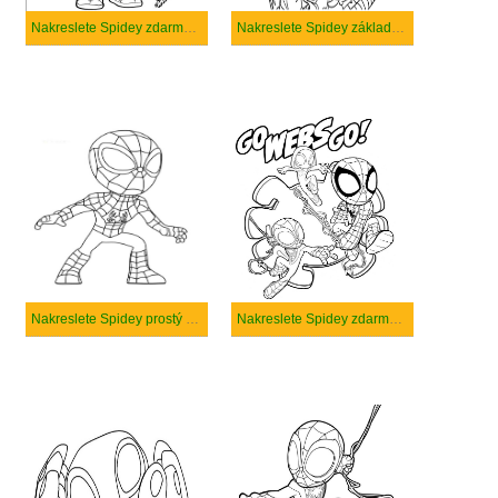
Nakreslete Spidey zdarma pro děti
Nakreslete Spidey základní u dětí
Nakreslete Spidey prostý u dětí
Nakreslete Spidey zdarma prostý