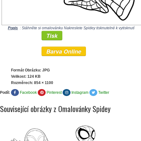
Popis
: Stáhněte si omalovánku Nakreslete Spidey tisknutelné k vytisknutí
Tisk
Barva Online
Formát Obrázku: JPG
Velikost: 124 KB
Rozměrech:
854 × 1100
Podíl:
Facebook
Pinterest
Instagram
Twitter
Související obrázky z Omalovánky Spidey