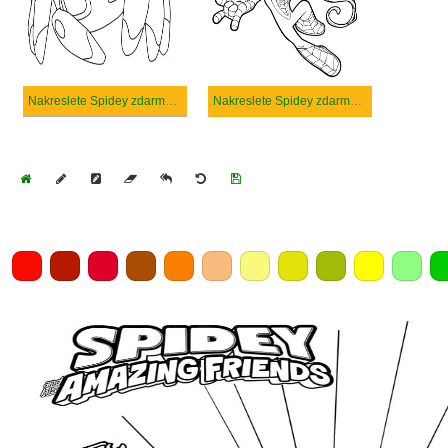
Nakreslete Spidey zdarma základní
Nakreslete Spidey zdarma základní tisknutelné
Home
Draw
Pencil
Eraser
Undo
Clear
Save