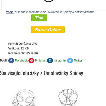
Popis
: Stáhněte si omalovánku Nakreslete Spidey u dětí k vytisknutí
Tisk
Barva Online
Formát Obrázku: JPG
Velikost: 32 KB
Rozměrech:
527 × 662
Podíl:
Facebook
Pinterest
Instagram
Twitter
Související obrázky z Omalovánky Spidey