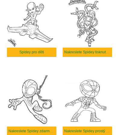
Spidey pro děti
Nakreslete Spidey tisknutelné pro děti
Nakreslete Spidey zdarma základní tisknutelné
Nakreslete Spidey prostý u dětí