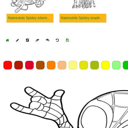
Nakreslete Spidey zdarma prostý
Nakreslete Spidey snadný tisknutelné
Home
Draw
Pencil
Eraser
Undo
Clear
Save