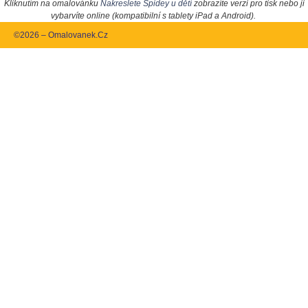
Kliknutím na omalovánku
Nakreslete Spidey u dětí
zobrazíte verzi pro tisk nebo ji
vybarvíte online (kompatibilní s tablety iPad a Android).
©2026 – Omalovanek.Cz