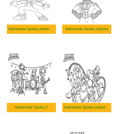
Nakreslete Spidey zdarma snadný
Nakreslete Spidey zdarma
Nakreslete Spidey 2
Nakreslete Spidey základní u dětí