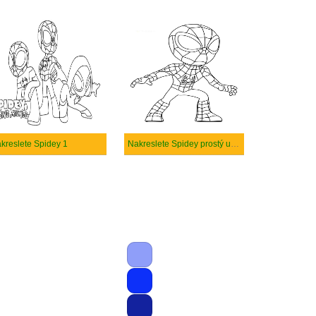
kreslete Spidey 1
Nakreslete Spidey prostý u dětí