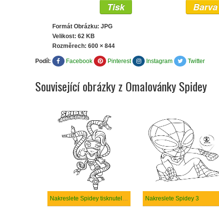
Tisk
Barva
Formát Obrázku: JPG
Velikost: 62 KB
Rozměrech:
600 × 844
Podíl:
Facebook
Pinterest
Instagram
Twitter
Související obrázky z Omalovánky Spidey
Nakreslete Spidey tisknutelné pro děti
Nakreslete Spidey 3