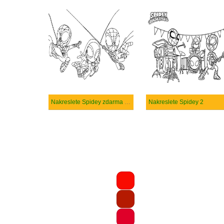
Nakreslete Spidey zdarma snadný tisknutelné
Nakreslete Spidey 2