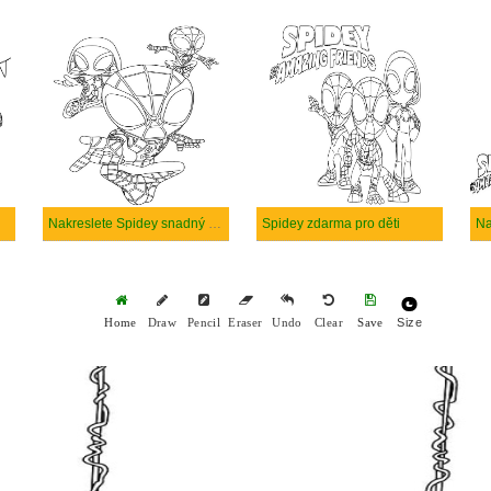
Nakreslete Spidey snadný u dětí
Spidey zdarma pro děti
Na
Size
Home
Draw
Pencil
Eraser
Undo
Clear
Save