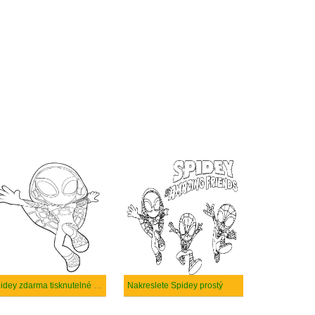
Spidey zdarma tisknutelné pro děti
Nakreslete Spidey prostý