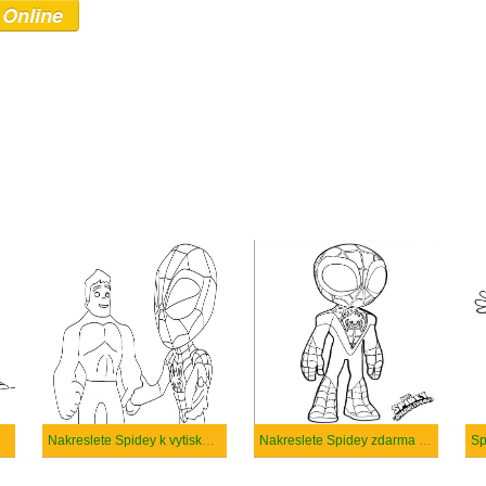
 Online
Nakreslete Spidey k vytisknutí
Nakreslete Spidey zdarma pro děti