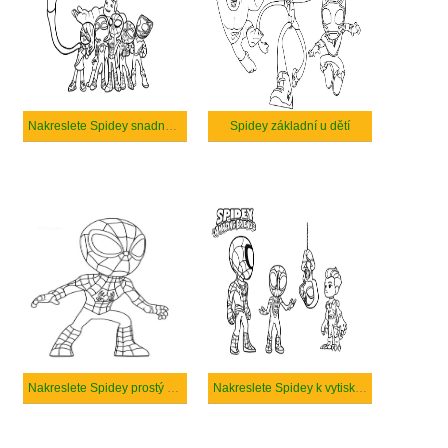
Nakreslete Spidey snadný tisknutelné
Spidey základní u dětí
Nakreslete Spidey prostý u dětí
Nakreslete Spidey k vytisknutí zdarma