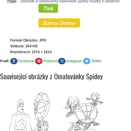
Popis
: Stáhněte si omalovánku Nakreslete Spidey snadný k vytisknutí
Tisk
Barva Online
Formát Obrázku: JPG
Velikost: 264 KB
Rozměrech:
1574 × 1614
Podíl:
Facebook
Pinterest
Instagram
Twitter
Související obrázky z Omalovánky Spidey