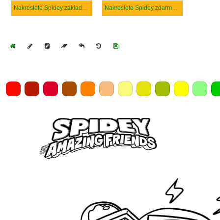
Nakreslete Spidey základní tisknutelné
Nakreslete Spidey zdarma prostý tisknutelné
Home
Draw
Pencil
Eraser
Undo
Clear
Save