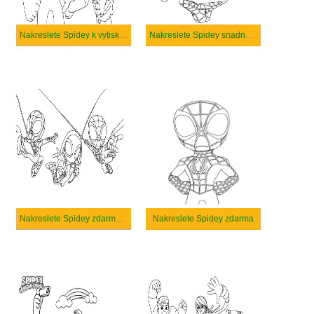
Nakreslete Spidey k vytisknutí
Nakreslete Spidey snadný u dětí
Nakreslete Spidey zdarma snadný tisknutelné
Nakreslete Spidey zdarma