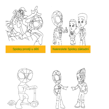
Spidey prostý u dětí
Nakreslete Spidey základní