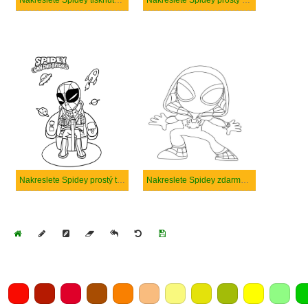
Nakreslete Spidey tisknutelné pro děti
Nakreslete Spidey prostý u dětí
Nakreslete Spidey prostý tisknutelné
Nakreslete Spidey zdarma snadný
Home
Draw
Pencil
Eraser
Undo
Clear
Save