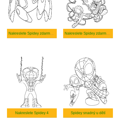
Nakreslete Spidey zdarma základní
Nakreslete Spidey zdarma prostý
Nakreslete Spidey 4
Spidey snadný u dětí