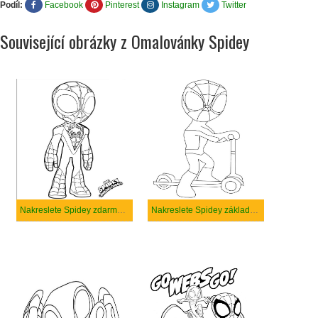
Podíl:
Facebook
Pinterest
Instagram
Twitter
Související obrázky z Omalovánky Spidey
Nakreslete Spidey zdarma pro děti
Nakreslete Spidey základní tisknutelné