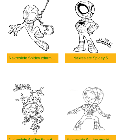
Nakreslete Spidey zdarma základní tisknutelné
Nakreslete Spidey 5