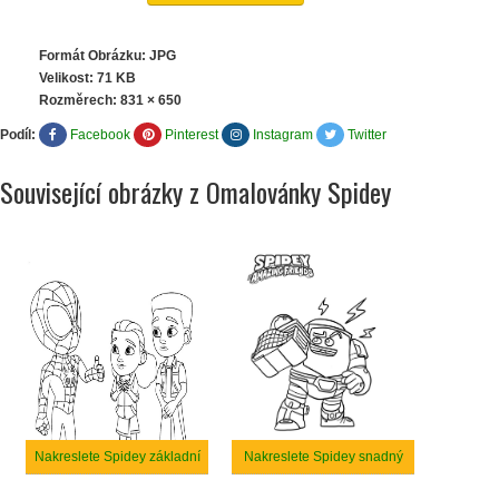
Formát Obrázku: JPG
Velikost: 71 KB
Rozměrech:
831 × 650
Podíl:
Facebook
Pinterest
Instagram
Twitter
Související obrázky z Omalovánky Spidey
Nakreslete Spidey základní
Nakreslete Spidey snadný