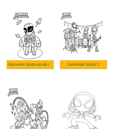
Nakreslete Spidey prostý tisknutelné
Nakreslete Spidey 2