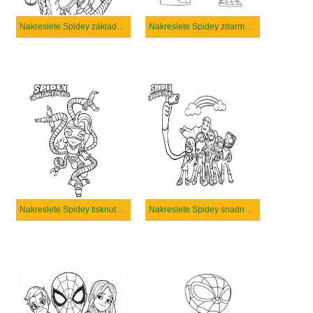
Nakreslete Spidey základní u dětí
Nakreslete Spidey zdarma snadný
Nakreslete Spidey tisknutelné pro děti
Nakreslete Spidey snadný tisknutelné