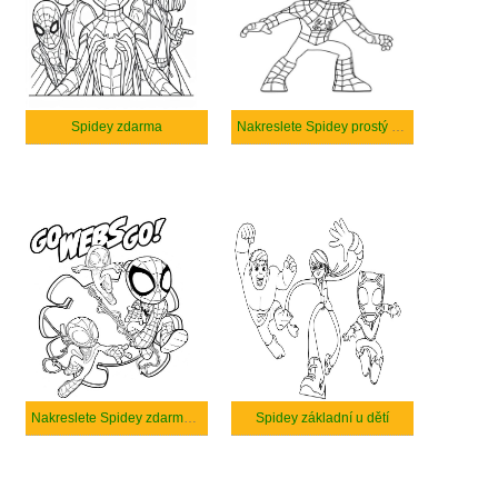
Spidey zdarma
Nakreslete Spidey prostý u dětí
Nakreslete Spidey zdarma prostý
Spidey základní u dětí