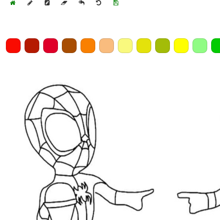
Home
Draw
Pencil
Eraser
Undo
Clear
Save