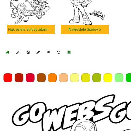
Nakreslete Spidey zdarma prostý
Nakreslete Spidey 5
Home
Draw
Pencil
Eraser
Undo
Clear
Save