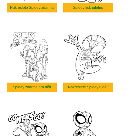
Nakreslete Spidey zdarma
Spidey tisknutelné
Spidey zdarma pro děti
Nakreslete Spidey u dětí