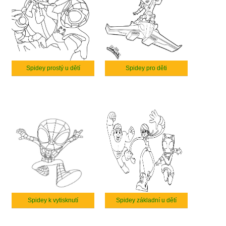
Spidey prostý u dětí
Spidey pro děti
Spidey k vytisknutí
Spidey základní u dětí