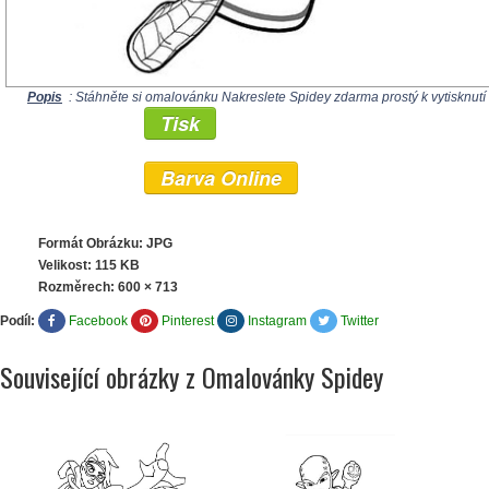
Popis
: Stáhněte si omalovánku Nakreslete Spidey zdarma prostý k vytisknutí
Tisk
Barva Online
Formát Obrázku: JPG
Velikost: 115 KB
Rozměrech:
600 × 713
Podíl:
Facebook
Pinterest
Instagram
Twitter
Související obrázky z Omalovánky Spidey