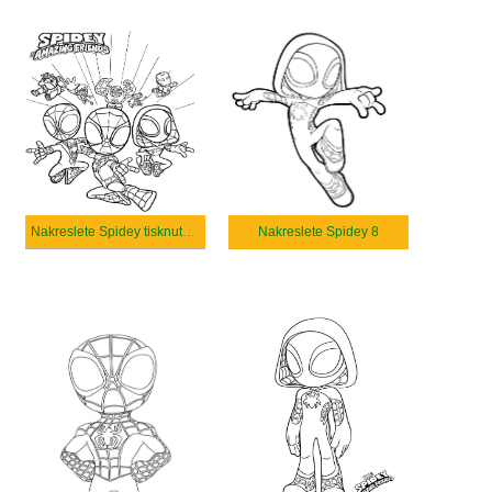
Nakreslete Spidey tisknutelné
Nakreslete Spidey 8