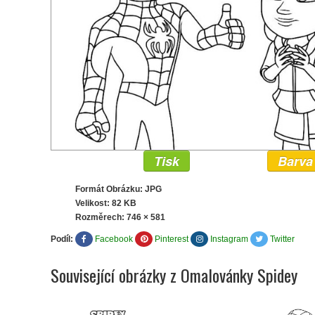
Tisk
Barva
Formát Obrázku: JPG
Velikost: 82 KB
Rozměrech:
746 × 581
Podíl:
Facebook
Pinterest
Instagram
Twitter
Související obrázky z Omalovánky Spidey