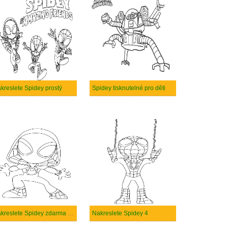
kreslete Spidey prostý
Spidey tisknutelné pro děti
Nakreslete Spidey zdarma snadný
Nakreslete Spidey 4