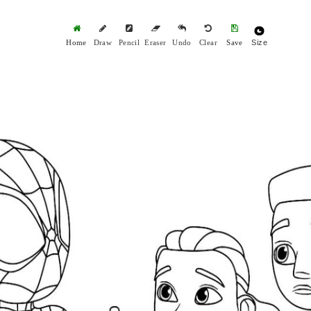
Size
Home
Draw
Pencil
Eraser
Undo
Clear
Save