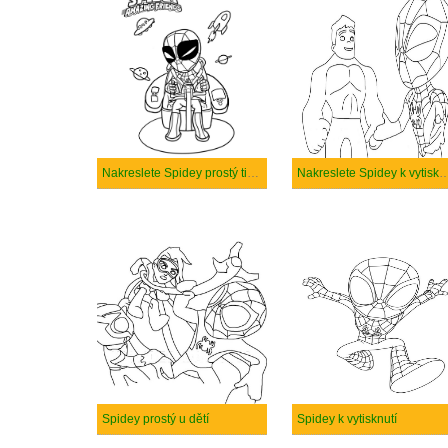
Nakreslete Spidey prostý tisknutelné
Nakreslete Spidey k vy
Spidey prostý u dětí
Spidey k vytisknutí