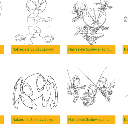
tisknutí
Nakreslete Spidey základní tisknutelné
Nakreslete Spidey snadný u dětí
Na
Nakreslete Spidey zdarma základní
Nakreslete Spidey zdarma snadný tisknutelné