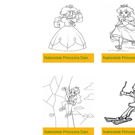
Nakreslete Princezna Daisy prostý
Nakreslete Princezna Daisy tisknutelné