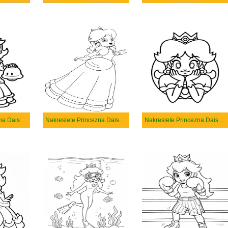
Nakreslete Princezna Daisy zdarma prostý
Nakreslete Princezna Daisy zdarma snadný tisknutelné
Nakreslete Princezna Daisy zdarma snadný