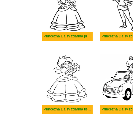
Princezna Daisy zdarma prostý tisknutelné
Princezna Daisy zdarma tisknutelné pro děti