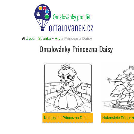
Úvodní Stránka
»
Hry
»
Princezna Daisy
Omalovánky Princezna Daisy
Nakreslete Princezna Daisy k vytisknutí zdarma