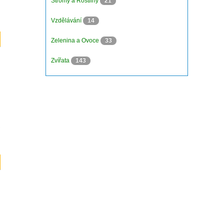
Stromy a Rostliny
21
Vzdělávání
14
Zelenina a Ovoce
33
Zvířata
143