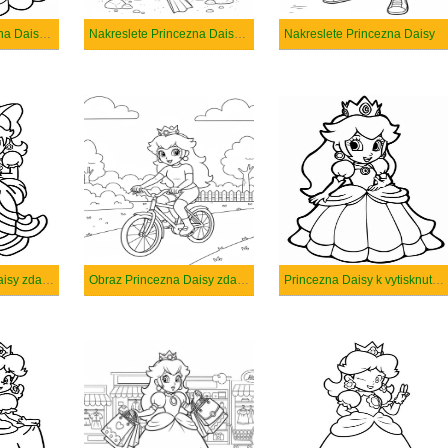
Nakreslete Princezna Daisy zdarma základní
Nakreslete Princezna Daisy zdarma
Nakreslete Princezna Daisy
Obraz Princezna Daisy zdarma tisknutelné
Obraz Princezna Daisy zdarma
Princezna Daisy k vytisknutí zdarma