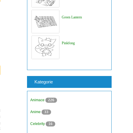
Green Lantern
Pinkfong
Kategorie
Animace
226
Anime
33
Celebrity
16