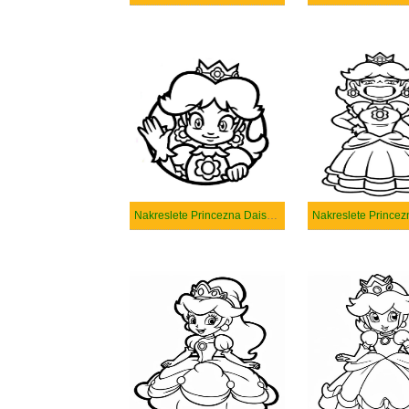
Nakreslete Princezna Daisy zdarma prostý tisknutelné