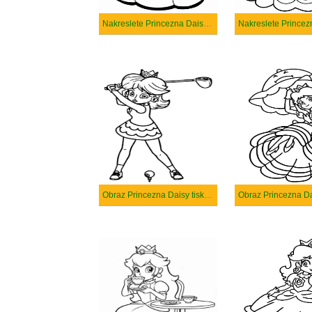
Nakreslete Princezna Daisy zdarma základní tisknutelné
Obraz Princezna Daisy tisknutelné