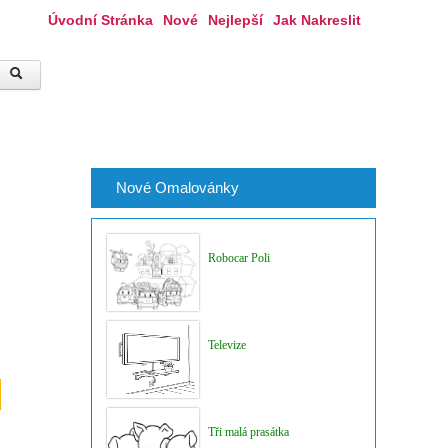
Úvodní Stránka
Nové
Nejlepší
Jak Nakreslit
Nové Omalovánky
Robocar Poli
Televize
Tři malá prasátka