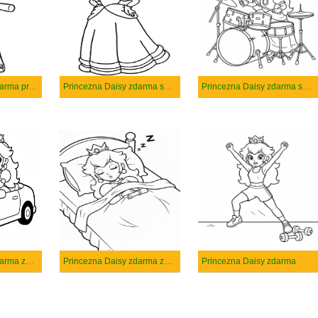
Princezna Daisy zdarma prostý
Princezna Daisy zdarma snadný tisknutelné
Princezna Daisy zdarma snadný
Princezna Daisy zdarma základní tisknutelné
Princezna Daisy zdarma základní
Princezna Daisy zdarma