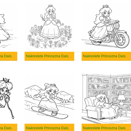
Nakreslete Princezna Daisy snadný tisknutelné
Nakreslete Princezna Daisy snadný
Nakreslete Princezna Daisy tisknutelné pro děti
Nakreslete Princezna Daisy základní tisknutelné
Nakreslete Princezna Daisy základní
Nakreslete Princezna Daisy zdarma pro děti