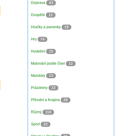
Doprava
43
Dospělé
12
Hračky a panenky
19
Hry
74
Hudební
15
Malování podle čísel
12
Mandaly
13
Prázdniny
33
Přírodní a Krajina
28
Různý
110
Sport
22