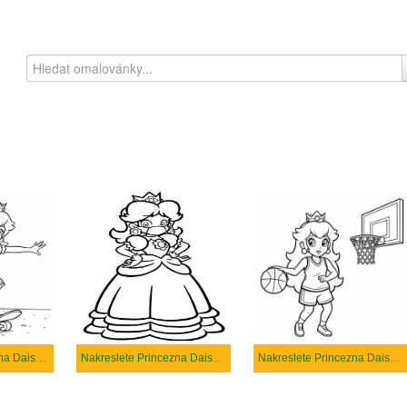
Nakreslete Princezna Daisy k vytisknutí
Nakreslete Princezna Daisy pro děti
Nakreslete Princezna Daisy prostý tisknutelné