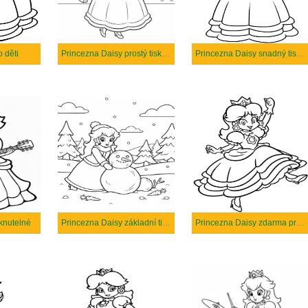
 děti
Princezna Daisy prostý tisknutelné
Princezna Daisy snadný tisknutelné
sknutelné
Princezna Daisy základní tisknutelné
Princezna Daisy zdarma pro děti