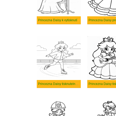
Princezna Daisy k vytisknutí
Princezna Daisy pro
Princezna Daisy tisknutelné pro děti
Princezna Daisy ti