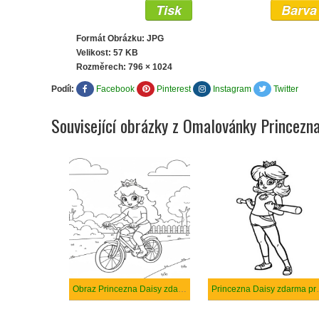
Tisk
Barva
Formát Obrázku: JPG
Velikost: 57 KB
Rozměrech:
796 × 1024
Podíl:
Facebook
Pinterest
Instagram
Twitter
Související obrázky z Omalovánky Princezn
Obraz Princezna Daisy zdarma
Princezna