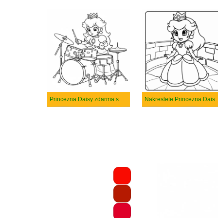
Princezna Daisy zdarma snadný
Nakreslete Princezna Da