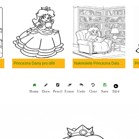
isy k vytisknutí zdarma
Princezna Daisy pro děti
Nakreslete Princezna Daisy zdarma pro děti
Size
Home
Draw
Pencil
Eraser
Undo
Clear
Save