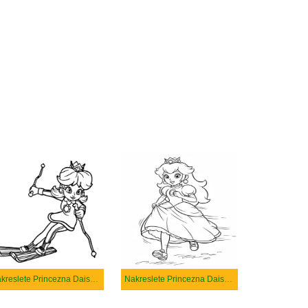
Nakreslete Princezna Daisy základní tisknutelné
Nakreslete Princezna Daisy snadný tisknutelné