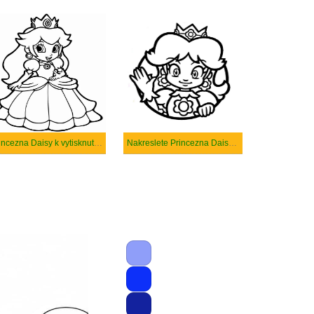
Princezna Daisy k vytisknutí zdarma
Nakreslete Princezna Daisy zdarma prostý tisknutelné