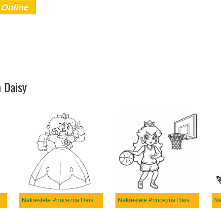
 Online
a Daisy
 Daisy zdarma prostý
Nakreslete Princezna Daisy prostý
Nakreslete Princezna Daisy prostý tisknutelné