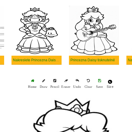
Nakreslete Princezna Daisy zdarma prostý
Princezna Daisy tisknutelné
Size
Home
Draw
Pencil
Eraser
Undo
Clear
Save