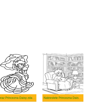
Obraz Princezna Daisy zdarma tisknutelné
Nakreslete Princezna Daisy zdarma pro děti