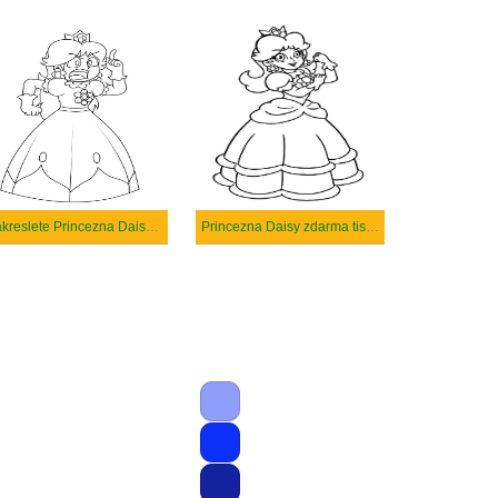
Nakreslete Princezna Daisy prostý
Princezna Daisy zdarma tisknutelné pro děti