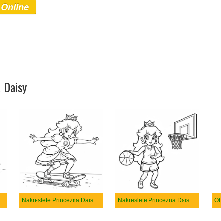
 Online
a Daisy
aisy snadný tisknutelné
Nakreslete Princezna Daisy k vytisknutí
Nakreslete Princezna Daisy prostý tisknutelné