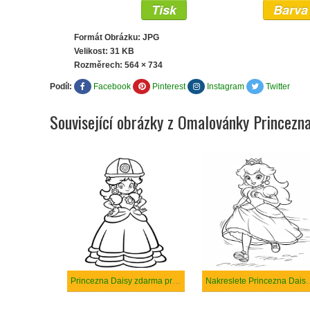
Tisk
Barva
Formát Obrázku: JPG
Velikost: 31 KB
Rozměrech:
564 × 734
Podíl:
Facebook
Pinterest
Instagram
Twitter
Související obrázky z Omalovánky Princezn
Princezna Daisy zdarma prostý tisknutelné
Nakreslete Princezna D