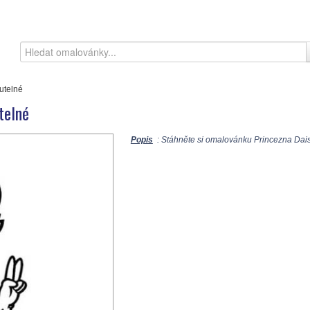
utelné
telné
Popis
: Stáhněte si omalovánku Princezna Daisy