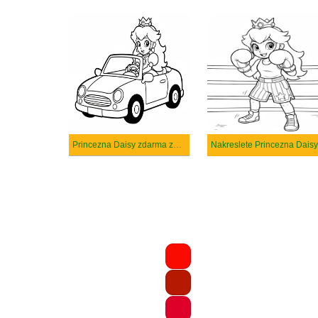
Princezna Daisy zdarma základní tisknutelné
Nakreslete Princezna Daisy