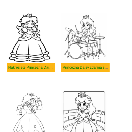
Nakreslete Princezna Daisy pro děti
Princezna Daisy zdarma snadný