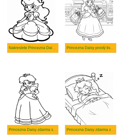
Nakreslete Princezna Daisy zdarma základní tisknutelné
Princezna Daisy prostý tisknutelné
Princezna Daisy zdarma snadný tisknutelné
Princezna Daisy zdarma základní