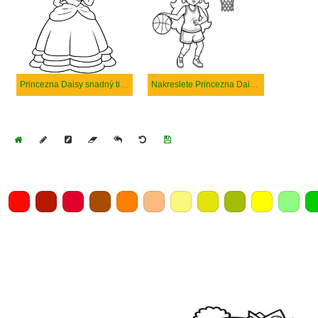
Princezna Daisy snadný tisknutelné
Nakreslete Princezna Daisy prostý tisknutelné
Home
Draw
Pencil
Eraser
Undo
Clear
Save