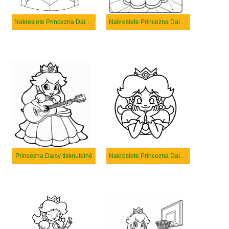
Nakreslete Princezna Daisy prostý
Nakreslete Princezna Daisy k vytisknutí zdarma
Princezna Daisy tisknutelné
Nakreslete Princezna Daisy zdarma snadný