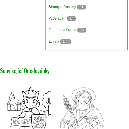
Stromy a Rostliny
21
Vzdělávání
14
Zelenina a Ovoce
33
Zvířata
144
Související Omalovánky