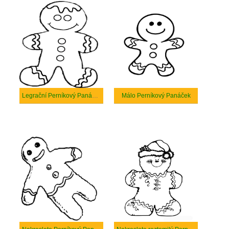
Legrační Perníkový Panáček
Málo Perníkový Panáček