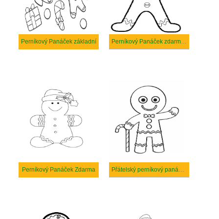
Perníkový Panáček základní
Perníkový Panáček zdarma k tisku
Perníkový Panáček Zdarma
Přátelský perníkový panáček