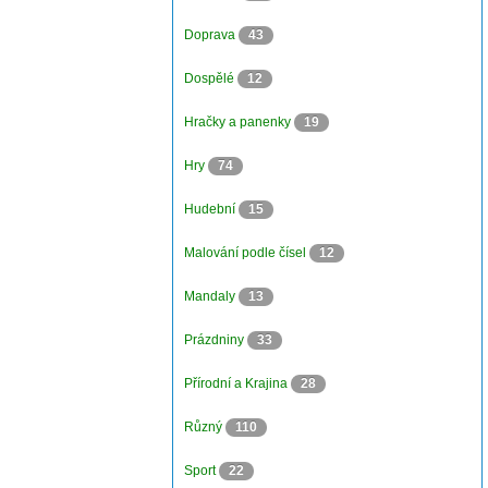
Doprava
43
Dospělé
12
Hračky a panenky
19
Hry
74
Hudební
15
Malování podle čísel
12
Mandaly
13
Prázdniny
33
Přírodní a Krajina
28
Různý
110
Sport
22