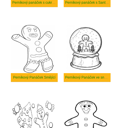
Perníkový panáček s cukrovou třtinou
Perníkový panáček s Santa kloboukem
Perníkový Panáček Smějící
Perníkový Panáček ve sněhové kouli