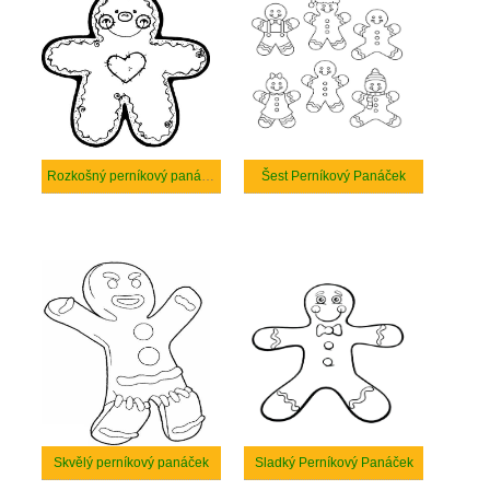
Rozkošný perníkový panáček
Šest Perníkový Panáček
Skvělý perníkový panáček
Sladký Perníkový Panáček