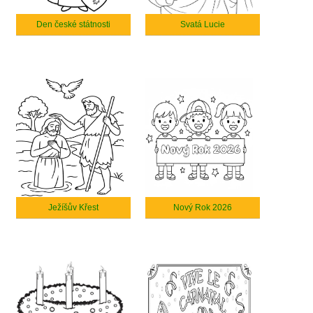
Den české státnosti
Svatá Lucie
Ježíšův Křest
Nový Rok 2026