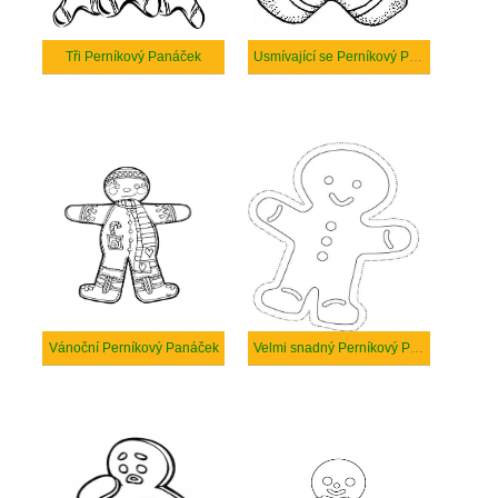
Tři Perníkový Panáček
Usmívající se Perníkový Panáček
Vánoční Perníkový Panáček
Velmi snadný Perníkový Panáček