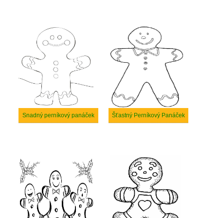
Snadný perníkový panáček
Šťastný Perníkový Panáček