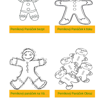
Perníkový Panáček bezplatný
Perníkový Panáček k tisku
Perníkový panáček na Vánoce
Perníkový Panáček Obraz