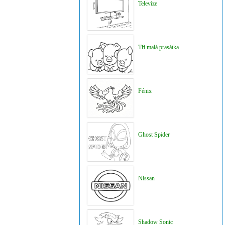
Televize
Tři malá prasátka
Fénix
Ghost Spider
Nissan
Shadow Sonic