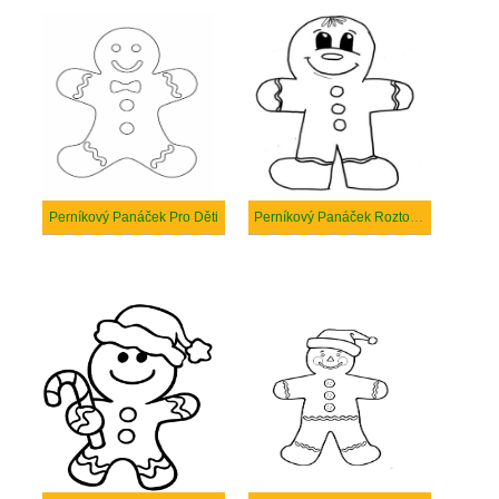
Perníkový Panáček Pro Děti
Perníkový Panáček Roztomilý