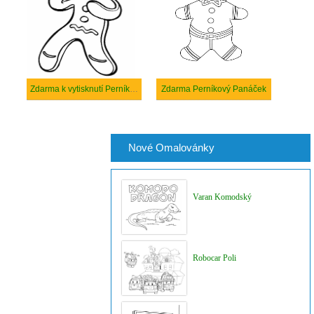
Zdarma k vytisknutí Perníkový Panáček
Zdarma Perníkový Panáček
Nové Omalovánky
Varan Komodský
Robocar Poli