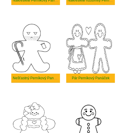
Nakreslete Perníkový Panáček
Nakreslete roztomilý Perníkový Panáček
Nešťastný Perníkový Panáček
Pár Perníkový Panáček