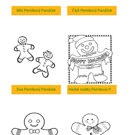
Běh Perníkový Panáček
Čtyři Perníkový Panáček
Dva Perníkový Panáček
Hezké svátky Perníkový Panáček