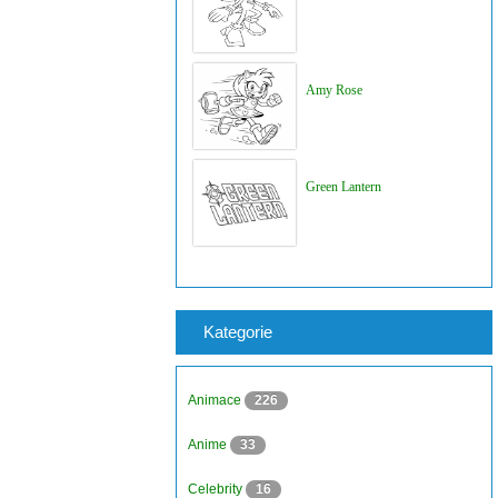
Amy Rose
Green Lantern
Kategorie
Animace
226
Anime
33
Celebrity
16