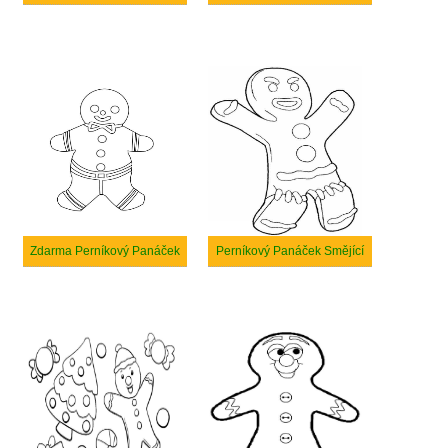
Zdarma Perníkový Panáček
Perníkový Panáček Smějící