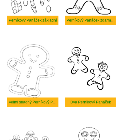
Perníkový Panáček základní
Perníkový Panáček zdarma k tisku
Velmi snadný Perníkový Panáček
Dva Perníkový Panáček