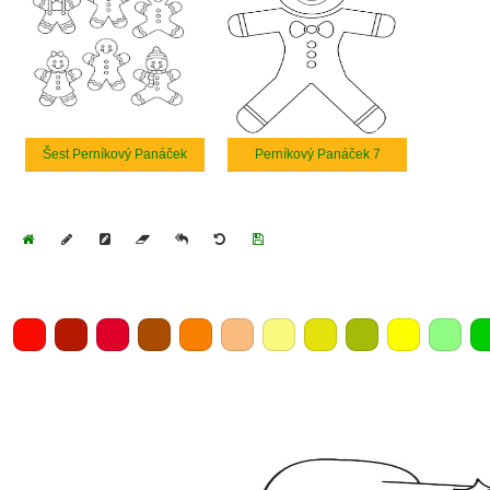
Šest Perníkový Panáček
Perníkový Panáček 7
Home
Draw
Pencil
Eraser
Undo
Clear
Save