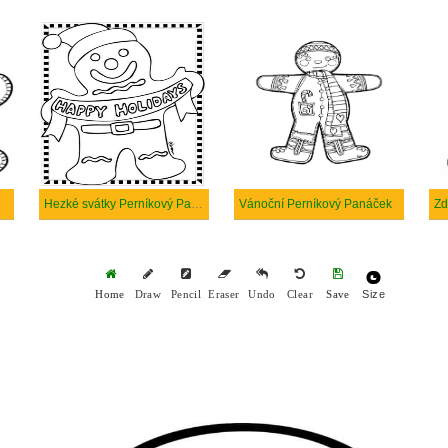
Hezké svátky Perníkový Panáček
Vánoční Perníkový Panáček
Size
Home
Draw
Pencil
Eraser
Undo
Clear
Save