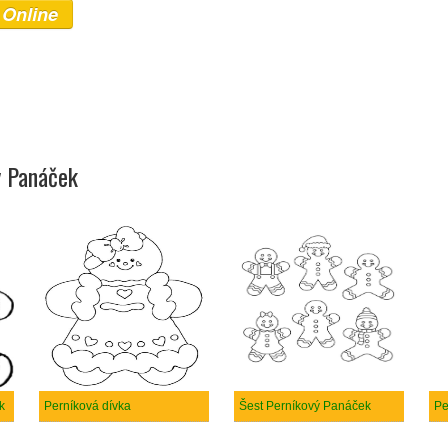
 Online
ý Panáček
k
Perníková dívka
Šest Perníkový Panáček
Pe