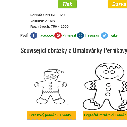
Tisk
Barva
Formát Obrázku: JPG
Velikost: 27 KB
Rozměrech:
750 × 1000
Podíl:
Facebook
Pinterest
Instagram
Twitter
Související obrázky z Omalovánky Perníkov
Perníkový panáček s Santa kloboukem
Legrační Perníkový Panáče