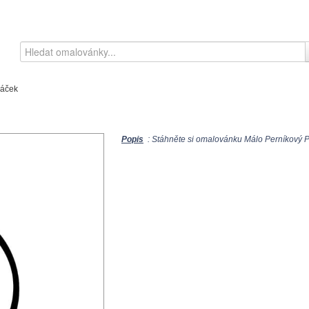
náček
Popis
: Stáhněte si omalovánku Málo Perníkový P