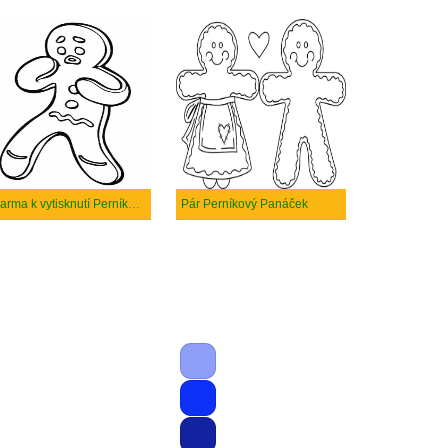
Zdarma k vytisknutí Perníkový Panáček
Pár Perníkový Panáček