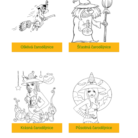
Ošklivá čarodějnice
Šťastná čarodějnice
Krásná čarodějnice
Působivá čarodějnice