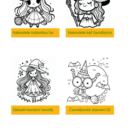
Nakreslete roztomilou čarodějnici
Nakreslete tvář čarodějnice
Základní kreslení čarodějnice
Čarodějnické zbarvení 20