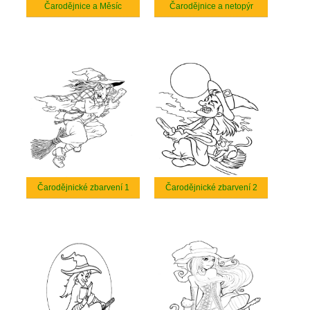
Čarodějnice a Měsíc
Čarodějnice a netopýr
Čarodějnické zbarvení 1
Čarodějnické zbarvení 2