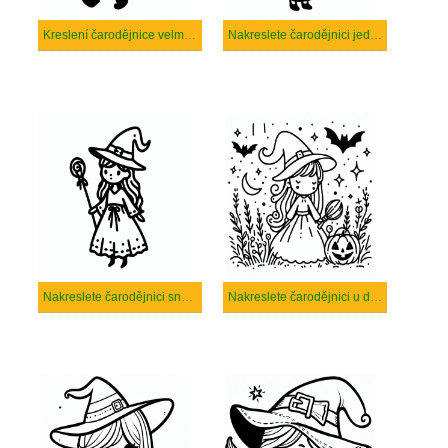
Kreslení čarodějnice velmi roztomilé
Nakreslete čarodějnici jednoduše
Nakreslete čarodějnici snadno
Nakreslete čarodějnici u dětí