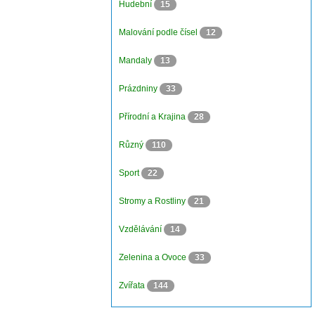
Hudební
15
Malování podle čísel
12
Mandaly
13
Prázdniny
33
Přírodní a Krajina
28
Různý
110
Sport
22
Stromy a Rostliny
21
Vzdělávání
14
Zelenina a Ovoce
33
Zvířata
144