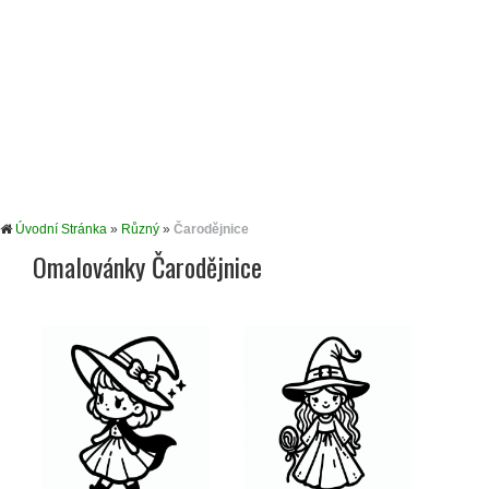
Úvodní Stránka
»
Různý
»
Čarodějnice
Omalovánky Čarodějnice