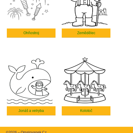
Ohňostroj
Zemědělec
Jonáš a velryba
Kolotoč
©2026 – Omalovanek.Cz