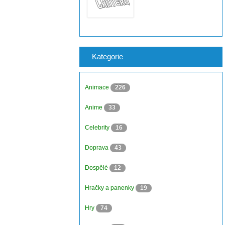
Kategorie
Animace
226
Anime
33
Celebrity
16
Doprava
43
Dospělé
12
Hračky a panenky
19
Hry
74