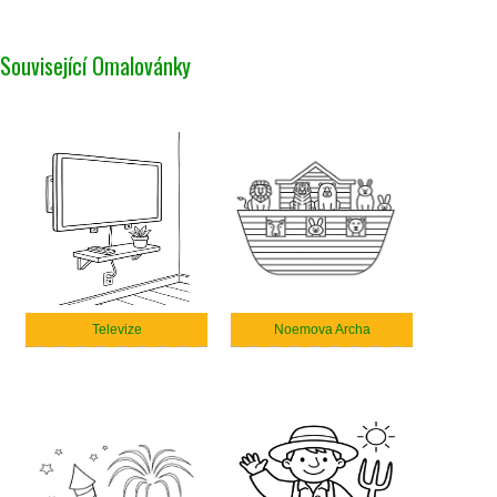
Související Omalovánky
Televize
Noemova Archa