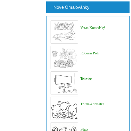
Nové Omalovánky
Varan Komodský
Robocar Poli
Televize
Tři malá prasátka
Fénix