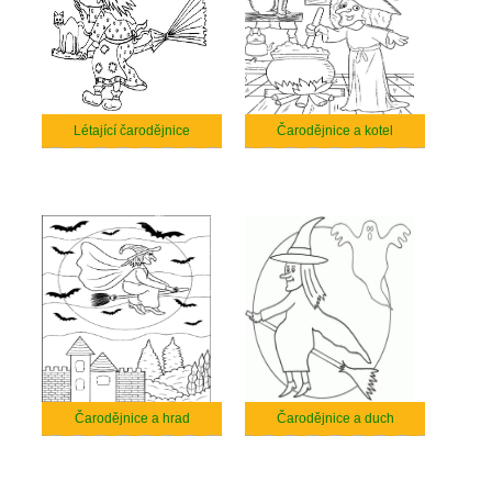
Létající čarodějnice
Čarodějnice a kotel
Čarodějnice a hrad
Čarodějnice a duch