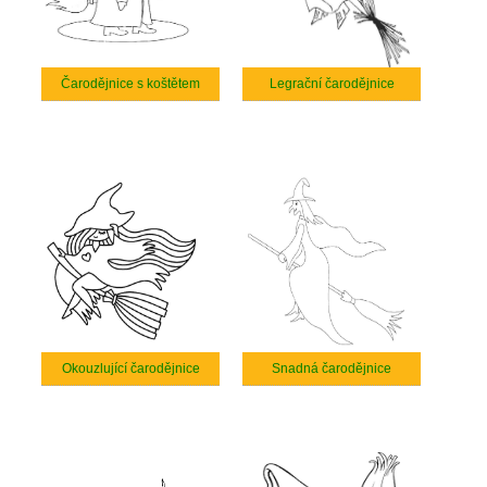
Čarodějnice s koštětem
Legrační čarodějnice
Okouzlující čarodějnice
Snadná čarodějnice