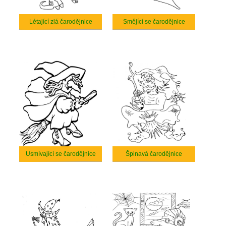
Létající zlá čarodějnice
Smějící se čarodějnice
Usmívající se čarodějnice
Špinavá čarodějnice