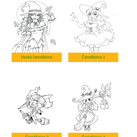
Hezká čarodějnice
Čarodějnice 1