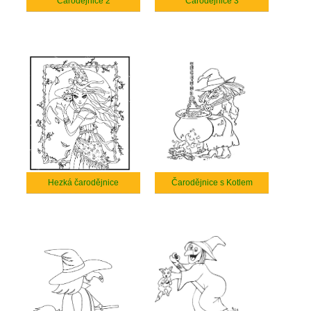
Čarodějnice 2
Čarodějnice 3
Hezká čarodějnice
Čarodějnice s Kotlem