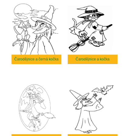
Čarodějnice a černá kočka
Čarodějnice a kočka