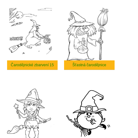
Čarodějnické zbarvení 15
Šťastná čarodějnice