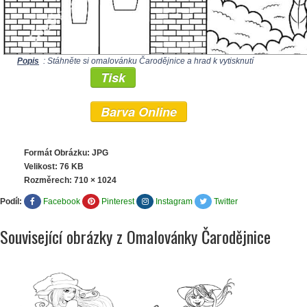
Popis
: Stáhněte si omalovánku Čarodějnice a hrad k vytisknutí
Tisk
Barva Online
Formát Obrázku: JPG
Velikost: 76 KB
Rozměrech:
710 × 1024
Podíl:
Facebook
Pinterest
Instagram
Twitter
Související obrázky z Omalovánky Čarodějnice