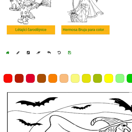
Létající čarodějnice
Hermosa Bruja para colorear
Home
Draw
Pencil
Eraser
Undo
Clear
Save