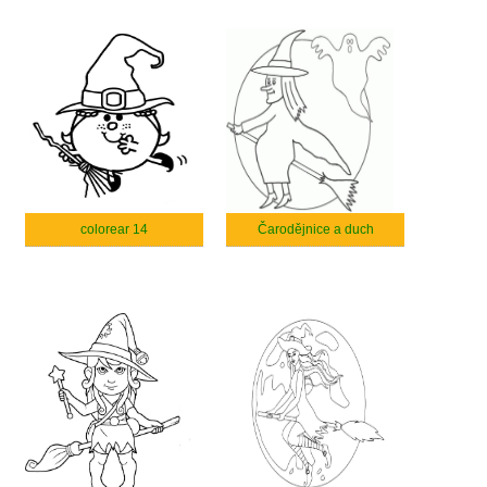
colorear 14
Čarodějnice a duch