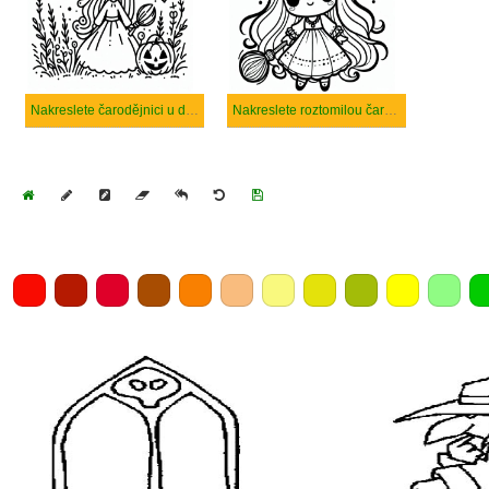
Nakreslete čarodějnici u dětí
Nakreslete roztomilou čarodějnici
Home
Draw
Pencil
Eraser
Undo
Clear
Save