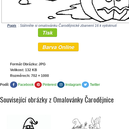
Popis
: Stáhněte si omalovánku Čarodějnické zbarvení 16 k vytisknutí
Tisk
Barva Online
Formát Obrázku: JPG
Velikost: 132 KB
Rozměrech:
702 × 1000
Podíl:
Facebook
Pinterest
Instagram
Twitter
Související obrázky z Omalovánky Čarodějnice