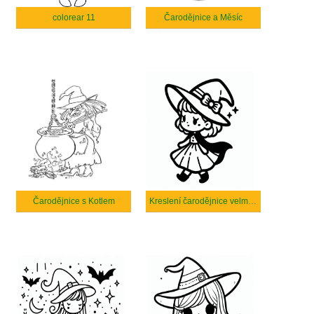
colorear 11
Čarodějnice a Měsíc
Čarodějnice s Kotlem
Kreslení čarodějnice velmi roztomilé