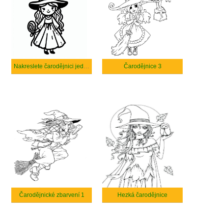
Nakreslete čarodějnici jednoduše
Čarodějnice 3
Čarodějnické zbarvení 1
Hezká čarodějnice