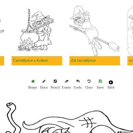
Čarodějnice s Kotlem
Zlá čarodějnice
co
Size
Home
Draw
Pencil
Eraser
Undo
Clear
Save