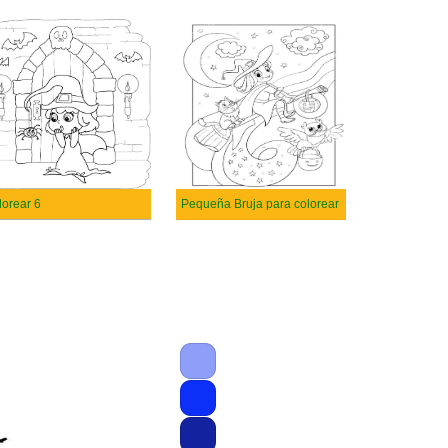
lorear 6
Pequeña Bruja para colorear