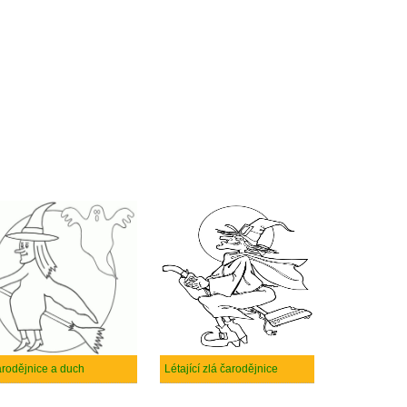
rodějnice a duch
Létající zlá čarodějnice