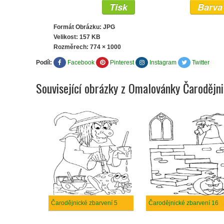
Tisk
Barva
Formát Obrázku: JPG
Velikost: 157 KB
Rozměrech:
774 × 1000
Podíl:
Facebook
Pinterest
Instagram
Twitter
Související obrázky z Omalovánky Čarodějn
Čarodějnické zbarvení 5
Čarodějnické zbarvení 16