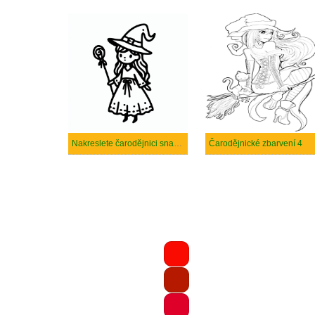
Nakreslete čarodějnici snadno
Čarodějnické zbarvení 4