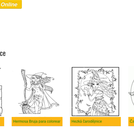
 Online
ice
Hermosa Bruja para colorear
Hezká čarodějnice
Ča