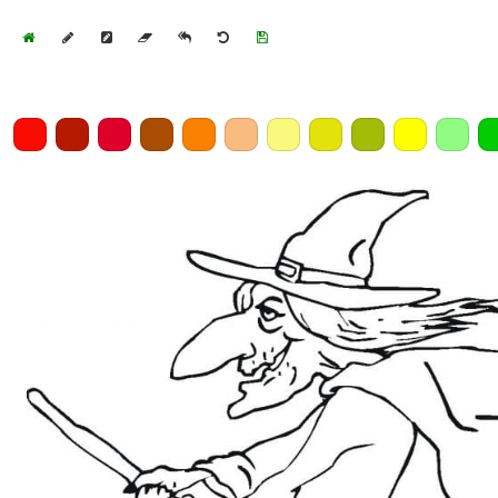
Home
Draw
Pencil
Eraser
Undo
Clear
Save