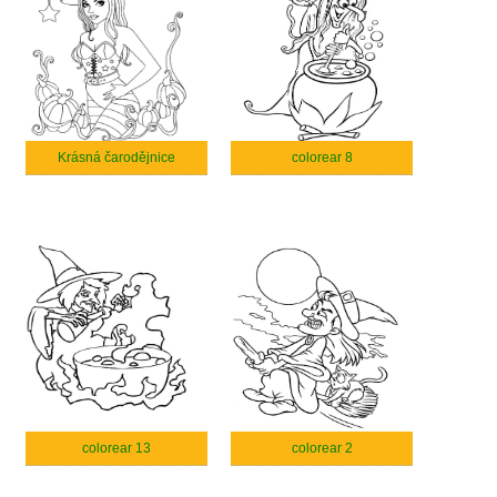
Krásná čarodějnice
colorear 8
colorear 13
colorear 2