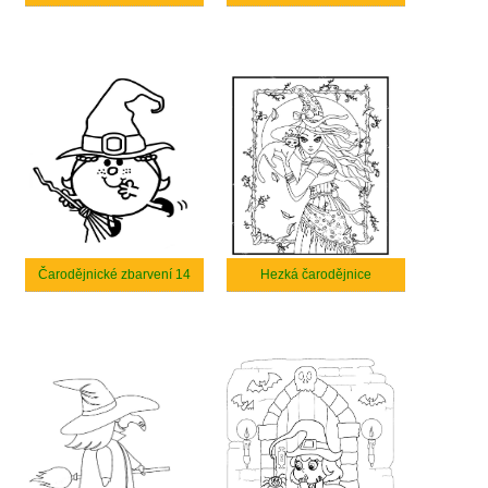
Čarodějnické zbarvení 14
Hezká čarodějnice