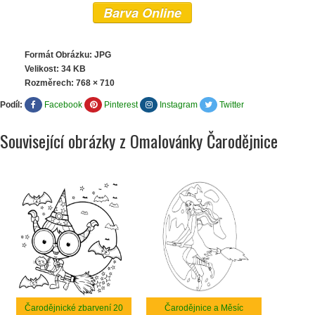
Barva Online
Formát Obrázku: JPG
Velikost: 34 KB
Rozměrech:
768 × 710
Podíl:
Facebook
Pinterest
Instagram
Twitter
Související obrázky z Omalovánky Čarodějnice
Čarodějnické zbarvení 20
Čarodějnice a Měsíc