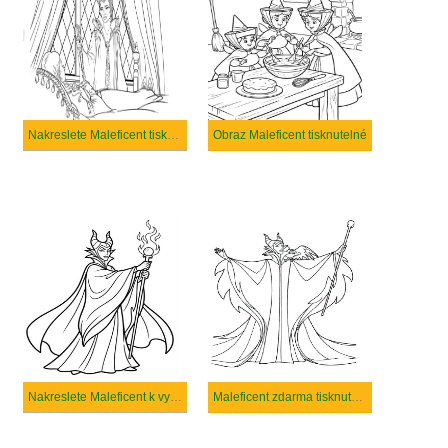
Nakreslete Maleficent tisknutelné pro děti
Obraz Maleficent tisknutelné
Nakreslete Maleficent k vytisknutí
Maleficent zdarma tisknutelné pro děti