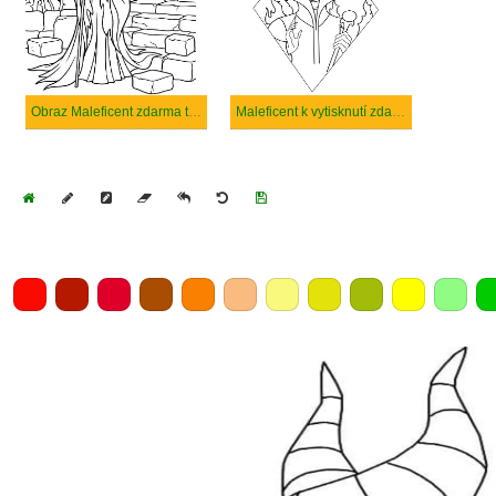
Obraz Maleficent zdarma tisknutelné
Maleficent k vytisknutí zdarma
Home
Draw
Pencil
Eraser
Undo
Clear
Save