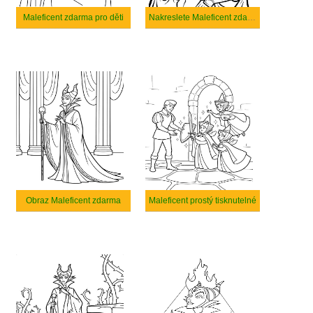
Maleficent zdarma pro děti
Nakreslete Maleficent zdarma pro děti
Obraz Maleficent zdarma
Maleficent prostý tisknutelné