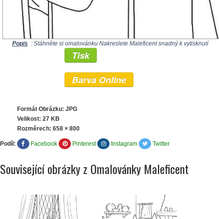
Popis
: Stáhněte si omalovánku Nakreslete Maleficent snadný k vytisknutí
Tisk
Barva Online
Formát Obrázku: JPG
Velikost: 27 KB
Rozměrech:
658 × 800
Podíl:
Facebook
Pinterest
Instagram
Twitter
Související obrázky z Omalovánky Maleficent