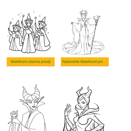
Maleficent zdarma prostý
Nakreslete Maleficent pro děti