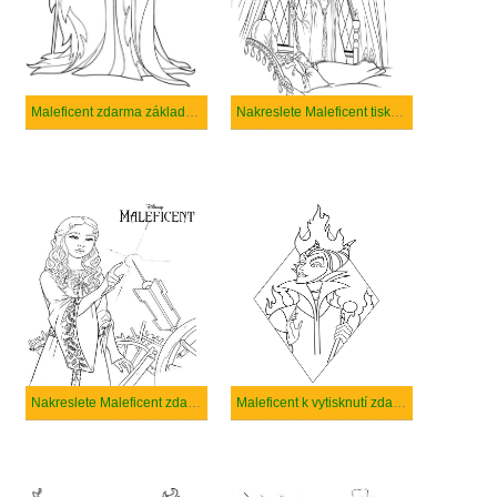
Maleficent zdarma základní tisknutelné
Nakreslete Maleficent tisknutelné pro děti
Nakreslete Maleficent zdarma základní tisknutelné
Maleficent k vytisknutí zdarma