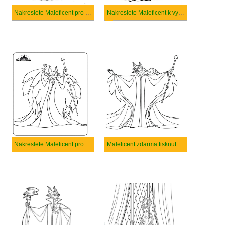
Nakreslete Maleficent pro děti
Nakreslete Maleficent k vytisknutí
Nakreslete Maleficent prostý tisknutelné
Maleficent zdarma tisknutelné pro děti