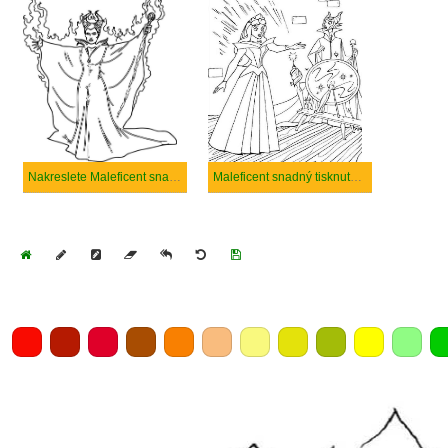
Nakreslete Maleficent snadný tisknutelné
Maleficent snadný tisknutelné
Home
Draw
Pencil
Eraser
Undo
Clear
Save