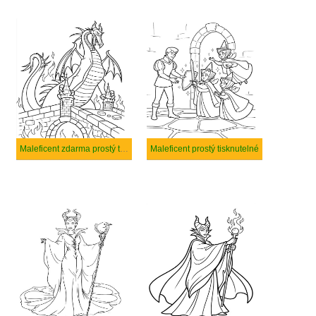
Maleficent zdarma prostý tisknutelné
Maleficent prostý tisknutelné