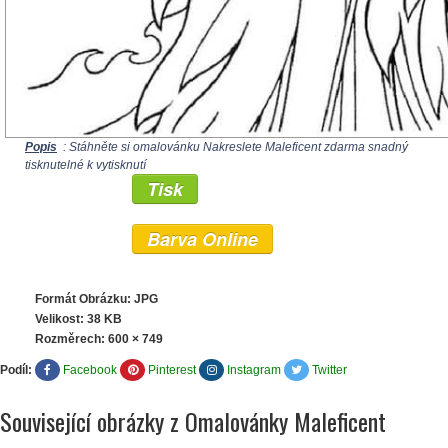
Popis
: Stáhněte si omalovánku Nakreslete Maleficent zdarma snadný
tisknutelné k vytisknutí
Tisk
Barva Online
Formát Obrázku: JPG
Velikost: 38 KB
Rozměrech:
600 × 749
Podíl:
Facebook
Pinterest
Instagram
Twitter
Související obrázky z Omalovánky Maleficent