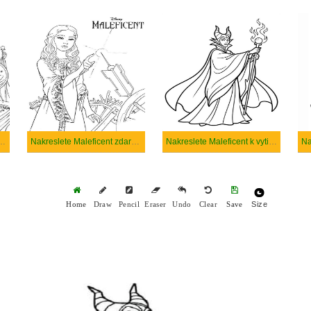
t snadný tisknutelné
Nakreslete Maleficent zdarma základní tisknutelné
Nakreslete Maleficent k vytisknutí
Size
Home
Draw
Pencil
Eraser
Undo
Clear
Save