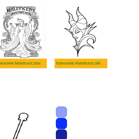
Nakreslete Maleficent zdarma prostý tisknutelné
Nakreslete Maleficent základní tisknutelné