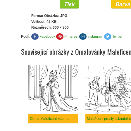
Tisk
Barva
Formát Obrázku: JPG
Velikost: 42 KB
Rozměrech:
600 × 800
Podíl:
Facebook
Pinterest
Instagram
Twitter
Související obrázky z Omalovánky Malefice
Obraz Maleficent zdarma
Maleficent prostý tisknuteln