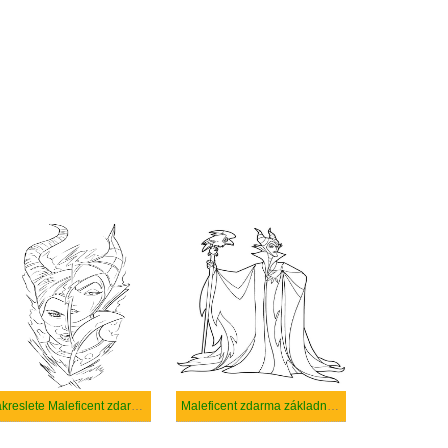
Nakreslete Maleficent zdarma
Maleficent zdarma základní tisknutelné