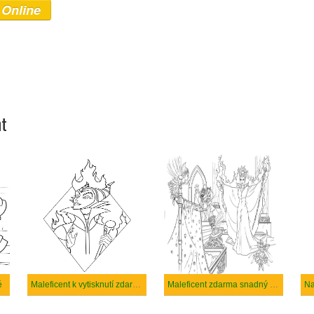
 Online
nt
é
Maleficent k vytisknutí zdarma
Maleficent zdarma snadný tisknutelné