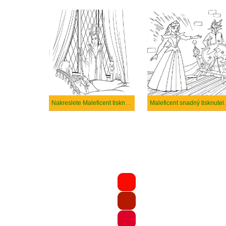
Nakreslete Maleficent tisknutelné pro děti
Maleficen