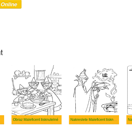
 Online
nt
Obraz Maleficent tisknutelné
Nakreslete Maleficent tisknutelné