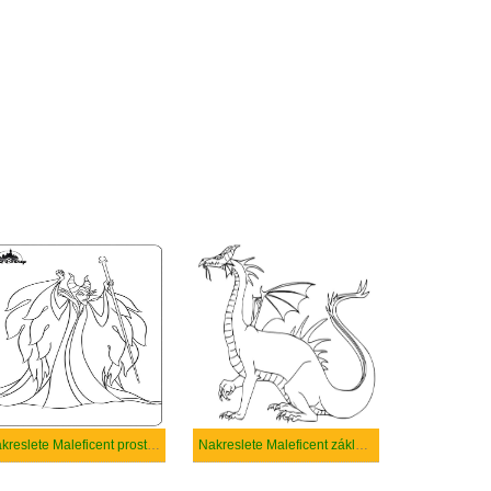
Nakreslete Maleficent prostý tisknutelné
Nakreslete Maleficent základní