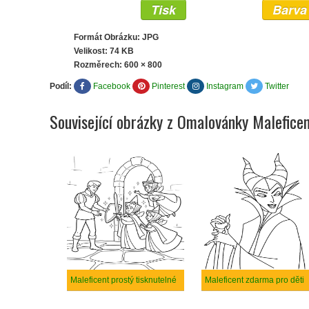
Tisk
Barva
Formát Obrázku: JPG
Velikost: 74 KB
Rozměrech:
600 × 800
Podíl:
Facebook
Pinterest
Instagram
Twitter
Související obrázky z Omalovánky Malefice
Maleficent prostý tisknutelné
Maleficent zdarma pro děti