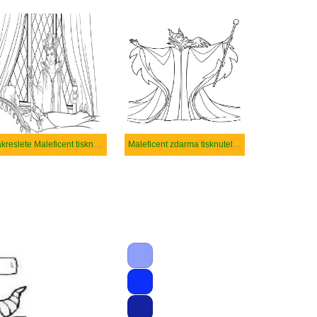
Nakreslete Maleficent tisknutelné pro děti
Maleficent zdarma tisknutelné pro děti