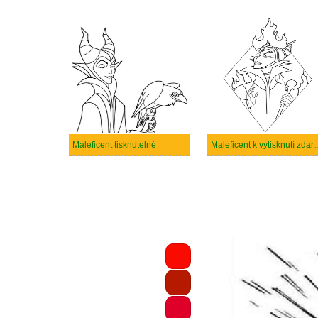
Maleficent tisknutelné
Maleficent k vy