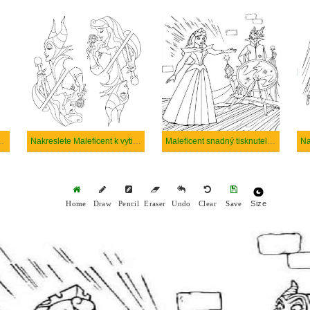
tisknutí zdarma
Nakreslete Maleficent k vytisknutí zdarma
Maleficent snadný tisknutelné
Size
Home
Draw
Pencil
Eraser
Undo
Clear
Save