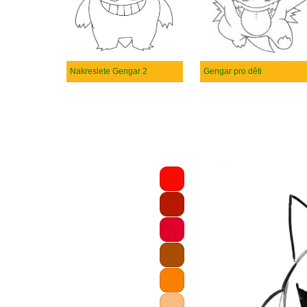
Nakreslete Gengar 2
Gengar pro děti