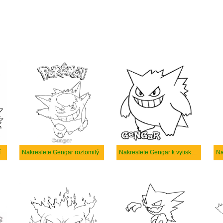
í
Nakreslete Gengar roztomilý
Nakreslete Gengar k vytisknutí
Na