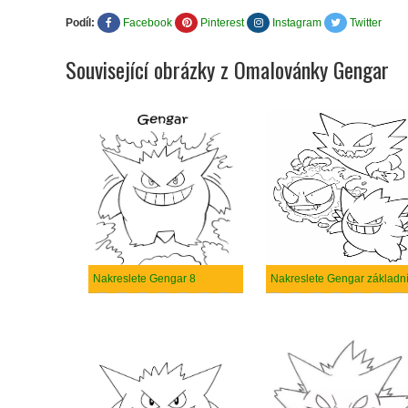
Podíl:
Facebook
Pinterest
Instagram
Twitter
Související obrázky z Omalovánky Gengar
Nakreslete Gengar 8
Nakreslete Gengar základn