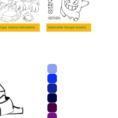
Gengar zdarma tisknutelné pro děti
Nakreslete Gengar snadný