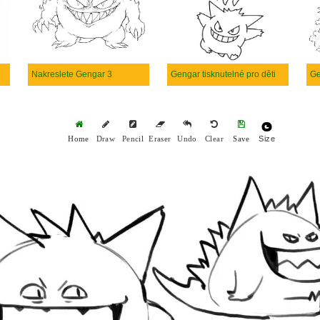
Nakreslete Gengar 3
Gengar tisknutelné pro děti
Size
Home
Draw
Pencil
Eraser
Undo
Clear
Save