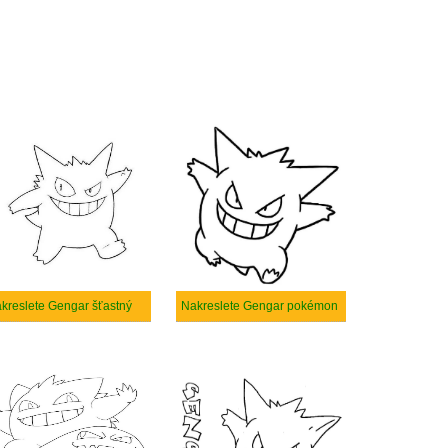
kreslete Gengar šťastný
Nakreslete Gengar pokémon