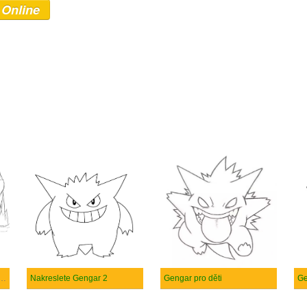
 Online
e Gengar tisknutelné pro děti
Nakreslete Gengar 2
Gengar pro děti
Ge