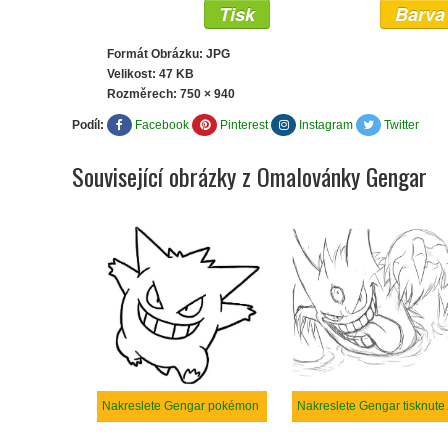
Tisk
Barva
Formát Obrázku: JPG
Velikost: 47 KB
Rozměrech:
750 × 940
Podíl:
Facebook
Pinterest
Instagram
Twitter
Související obrázky z Omalovánky Gengar
Nakreslete Gengar pokémon
Nakreslet