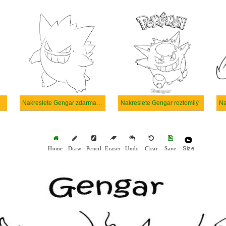
Nakreslete Gengar zdarma pro děti
Nakreslete Gengar roztomilý
Na
Size
Home
Draw
Pencil
Eraser
Undo
Clear
Save