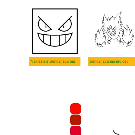
Nakreslete Gengar zdarma
Gengar zdarma pro děti