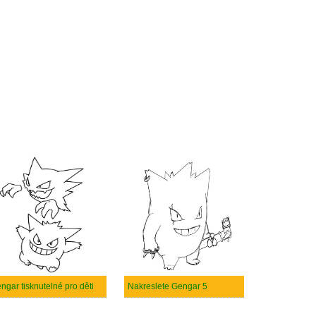
ngar tisknutelné pro děti
Nakreslete Gengar 5