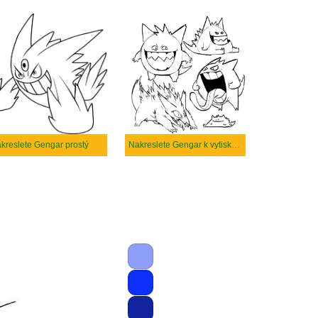
kreslete Gengar prostý
Nakreslete Gengar k vytisknutí zdarma