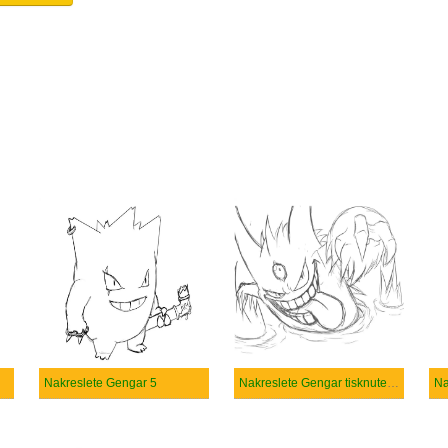
Nakreslete Gengar 5
Nakreslete Gengar tisknutelné pro děti
Na