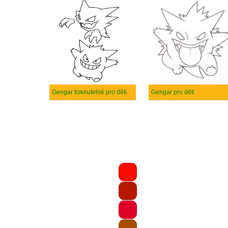
Gengar tisknutelné pro děti
Gengar pro děti