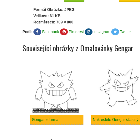
Formát Obrázku: JPEG
Velikost: 61 KB
Rozměrech:
709 × 800
Podíl:
Facebook
Pinterest
Instagram
Twitter
Související obrázky z Omalovánky Gengar
Gengar zdarma
Nakreslete Gengar šťastný