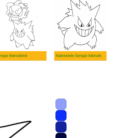
ngar tisknutelné
Nakreslete Gengar tisknutelné