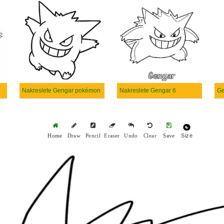
Nakreslete Gengar pokémon
Nakreslete Gengar 6
Ge
Size
Home
Draw
Pencil
Eraser
Undo
Clear
Save