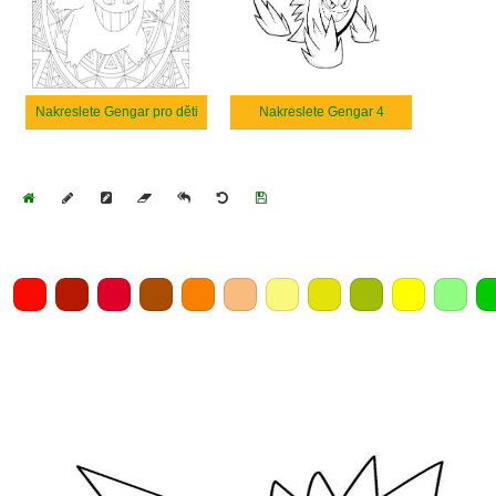
Nakreslete Gengar pro děti
Nakreslete Gengar 4
Home
Draw
Pencil
Eraser
Undo
Clear
Save