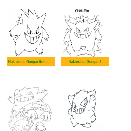
Nakreslete Gengar tisknutelné
Nakreslete Gengar 8