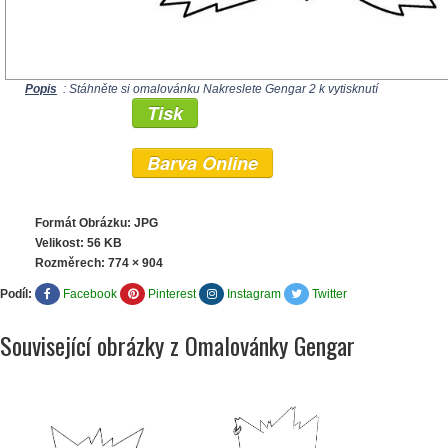
Popis
: Stáhněte si omalovánku Nakreslete Gengar 2 k vytisknutí
Tisk
Barva Online
Formát Obrázku: JPG
Velikost: 56 KB
Rozměrech:
774 × 904
Podíl:
Facebook
Pinterest
Instagram
Twitter
Související obrázky z Omalovánky Gengar